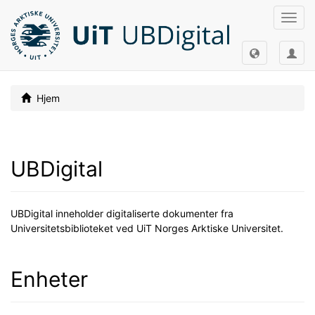
Slå
av/på
navig
Hjem
UBDigital
UBDigital inneholder digitaliserte dokumenter fra
Universitetsbiblioteket ved UiT Norges Arktiske Universitet.
Enheter