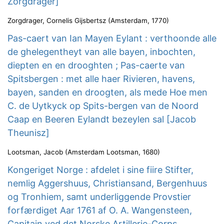
Zorgdrager]
Zorgdrager, Cornelis Gijsbertsz
(
Amsterdam
,
1770
)
Pas-caert van Ian Mayen Eylant : verthoonde alle
de ghelegentheyt van alle bayen, inbochten,
diepten en en drooghten ; Pas-caerte van
Spitsbergen : met alle haer Rivieren, havens,
bayen, sanden en droogten, als mede Hoe men
C. de Uytkyck op Spits-bergen van de Noord
Caap en Beeren Eylandt bezeylen sal [Jacob
Theunisz]
Lootsman, Jacob
(
Amsterdam Lootsman
,
1680
)
Kongeriget Norge : afdelet i sine fiire Stifter,
nemlig Aggershuus, Christiansand, Bergenhuus
og Tronhiem, samt underliggende Provstier
forfærdiget Aar 1761 af O. A. Wangensteen,
Capitain ved det Norske Artillerie-Corps