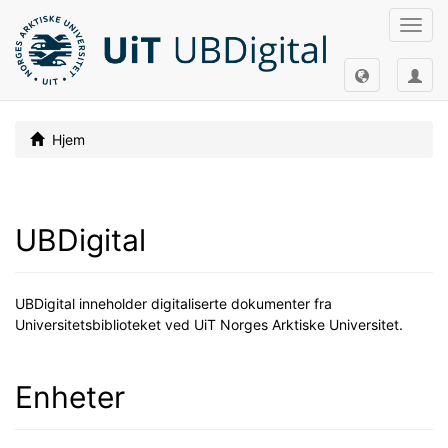
Slå
av/på
navig
Hjem
UBDigital
UBDigital inneholder digitaliserte dokumenter fra
Universitetsbiblioteket ved UiT Norges Arktiske Universitet.
Enheter