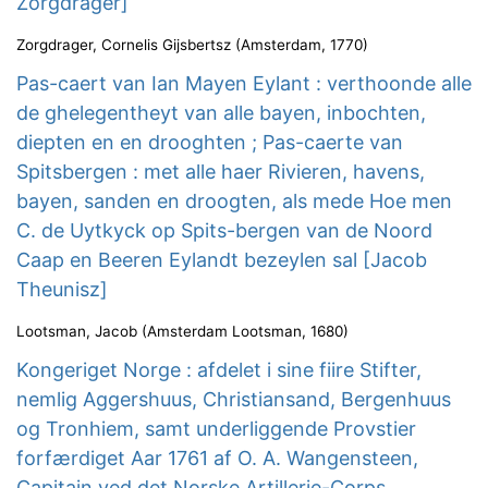
Zorgdrager]
Zorgdrager, Cornelis Gijsbertsz
(
Amsterdam
,
1770
)
Pas-caert van Ian Mayen Eylant : verthoonde alle
de ghelegentheyt van alle bayen, inbochten,
diepten en en drooghten ; Pas-caerte van
Spitsbergen : met alle haer Rivieren, havens,
bayen, sanden en droogten, als mede Hoe men
C. de Uytkyck op Spits-bergen van de Noord
Caap en Beeren Eylandt bezeylen sal [Jacob
Theunisz]
Lootsman, Jacob
(
Amsterdam Lootsman
,
1680
)
Kongeriget Norge : afdelet i sine fiire Stifter,
nemlig Aggershuus, Christiansand, Bergenhuus
og Tronhiem, samt underliggende Provstier
forfærdiget Aar 1761 af O. A. Wangensteen,
Capitain ved det Norske Artillerie-Corps