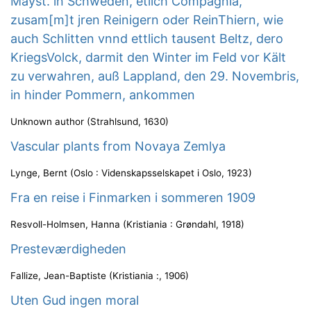
Mayst. in Schweden, etlich Compagnia,
zusam[m]t jren Reinigern oder ReinThiern, wie
auch Schlitten vnnd ettlich tausent Beltz, dero
KriegsVolck, darmit den Winter im Feld vor Kält
zu verwahren, auß Lappland, den 29. Novembris,
in hinder Pommern, ankommen
Unknown author
(
Strahlsund
,
1630
)
Vascular plants from Novaya Zemlya
Lynge, Bernt
(
Oslo : Videnskapsselskapet i Oslo
,
1923
)
Fra en reise i Finmarken i sommeren 1909
Resvoll-Holmsen, Hanna
(
Kristiania : Grøndahl
,
1918
)
Presteværdigheden
Fallize, Jean-Baptiste
(
Kristiania :
,
1906
)
Uten Gud ingen moral