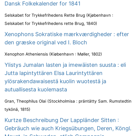
Dansk Folkekalender for 1841
Selskabet for Trykkefrihedens Rette Brug
(
Kjøbenhavn :
Selskabet for Trykkefrihedens rette Brug
,
1840
)
Xenophons Sokratiske mærkværdigheder : efter
den græske original ved I. Bloch
Xenophon Atheniensis
(
Kiøbenhavn : Møller
,
1802
)
Ylistys Jumalan lasten ja imewäisten suusta : eli
Jutta lapintyttären Elsa Laurintyttären
ylösrakendawaisestä kuolin wuotestä ja
autuallisesta kuolemasta
Gran, Theophilus Olai
(
Stockholmisa : präntätty Sam. Rumstedtin
tykönä
,
1815
)
Kurtze Beschreibung Der Lappländer Sitten :
Gebräuch wie auch Kriegsübungen, Deren, Köngl.