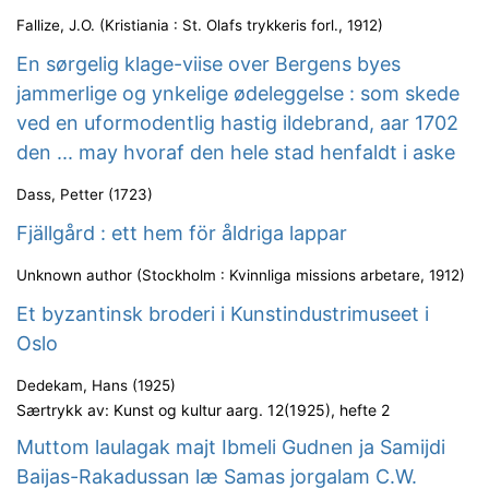
Fallize, J.O.
(
Kristiania : St. Olafs trykkeris forl.
,
1912
)
En sørgelig klage-viise over Bergens byes
jammerlige og ynkelige ødeleggelse : som skede
ved en uformodentlig hastig ildebrand, aar 1702
den ... may hvoraf den hele stad henfaldt i aske
Dass, Petter
(
1723
)
Fjällgård : ett hem för åldriga lappar
Unknown author
(
Stockholm : Kvinnliga missions arbetare
,
1912
)
Et byzantinsk broderi i Kunstindustrimuseet i
Oslo
Dedekam, Hans
(
1925
)
Særtrykk av: Kunst og kultur aarg. 12(1925), hefte 2
Muttom laulagak majt Ibmeli Gudnen ja Samijdi
Baijas-Rakadussan læ Samas jorgalam C.W.