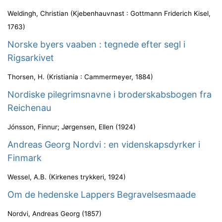
Weldingh, Christian
(
Kjebenhauvnast : Gottmann Friderich Kisel
,
1763
)
Norske byers vaaben : tegnede efter segl i
Rigsarkivet
Thorsen, H.
(
Kristiania : Cammermeyer
,
1884
)
Nordiske pilegrimsnavne i broderskabsbogen fra
Reichenau
Jónsson, Finnur
;
Jørgensen, Ellen
(
1924
)
Andreas Georg Nordvi : en videnskapsdyrker i
Finmark
Wessel, A.B.
(
Kirkenes trykkeri
,
1924
)
Om de hedenske Lappers Begravelsesmaade
Nordvi, Andreas Georg
(
1857
)