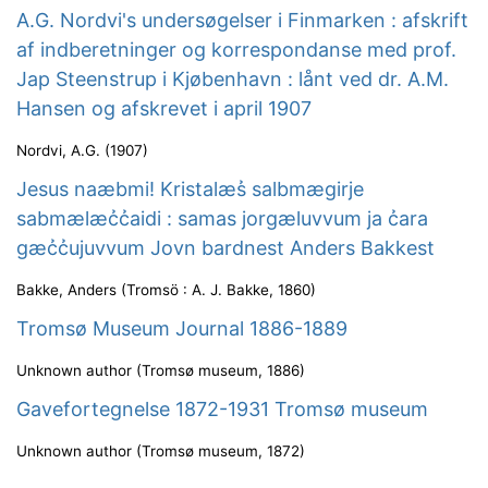
A.G. Nordvi's undersøgelser i Finmarken : afskrift
af indberetninger og korrespondanse med prof.
Jap Steenstrup i Kjøbenhavn : lånt ved dr. A.M.
Hansen og afskrevet i april 1907
Nordvi, A.G.
(
1907
)
Jesus naæbmi! Kristalæs̉ salbmægirje
sabmælæc̉c̉aidi : samas jorgæluvvum ja c̉ara
gæc̉c̉ujuvvum Jovn bardnest Anders Bakkest
Bakke, Anders
(
Tromsö : A. J. Bakke
,
1860
)
Tromsø Museum Journal 1886-1889
Unknown author
(
Tromsø museum
,
1886
)
Gavefortegnelse 1872-1931 Tromsø museum
Unknown author
(
Tromsø museum
,
1872
)