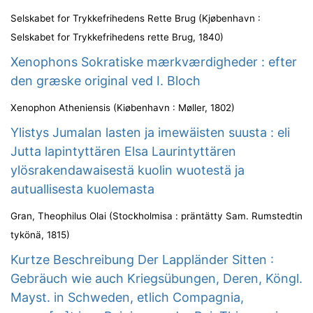
Selskabet for Trykkefrihedens Rette Brug
(
Kjøbenhavn :
Selskabet for Trykkefrihedens rette Brug
,
1840
)
Xenophons Sokratiske mærkværdigheder : efter
den græske original ved I. Bloch
Xenophon Atheniensis
(
Kiøbenhavn : Møller
,
1802
)
Ylistys Jumalan lasten ja imewäisten suusta : eli
Jutta lapintyttären Elsa Laurintyttären
ylösrakendawaisestä kuolin wuotestä ja
autuallisesta kuolemasta
Gran, Theophilus Olai
(
Stockholmisa : präntätty Sam. Rumstedtin
tykönä
,
1815
)
Kurtze Beschreibung Der Lappländer Sitten :
Gebräuch wie auch Kriegsübungen, Deren, Köngl.
Mayst. in Schweden, etlich Compagnia,