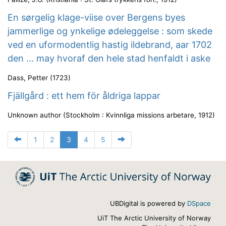
En sørgelig klage-viise over Bergens byes
jammerlige og ynkelige ødeleggelse : som skede
ved en uformodentlig hastig ildebrand, aar 1702
den ... may hvoraf den hele stad henfaldt i aske
Dass, Petter
(
1723
)
Fjällgård : ett hem för åldriga lappar
Unknown author
(
Stockholm : Kvinnliga missions arbetare
,
1912
)
1
2
3
4
5
UBDigital is powered by
DSpace
UiT The Arctic University of Norway