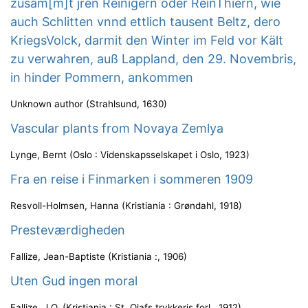
zusam[m]t jren Reinigern oder ReinThiern, wie
auch Schlitten vnnd ettlich tausent Beltz, dero
KriegsVolck, darmit den Winter im Feld vor Kält
zu verwahren, auß Lappland, den 29. Novembris,
in hinder Pommern, ankommen
Unknown author
(
Strahlsund
,
1630
)
Vascular plants from Novaya Zemlya
Lynge, Bernt
(
Oslo : Videnskapsselskapet i Oslo
,
1923
)
Fra en reise i Finmarken i sommeren 1909
Resvoll-Holmsen, Hanna
(
Kristiania : Grøndahl
,
1918
)
Presteværdigheden
Fallize, Jean-Baptiste
(
Kristiania :
,
1906
)
Uten Gud ingen moral
Fallize, J.O.
(
Kristiania : St. Olafs trykkeris forl.
,
1912
)