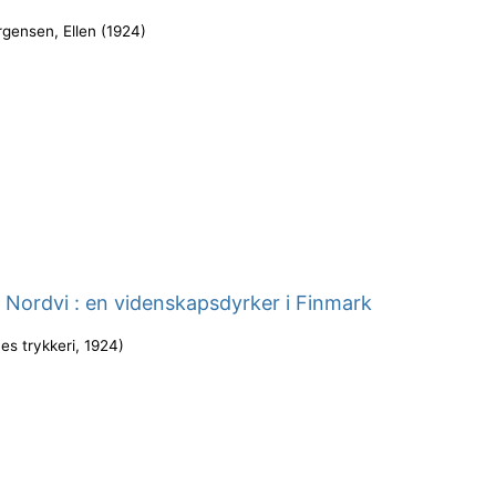
rgensen, Ellen
(
1924
)
Nordvi : en videnskapsdyrker i Finmark
es trykkeri
,
1924
)