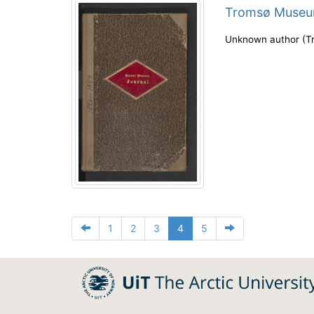
Tromsø Museu
Unknown author
(
T
1
2
3
4
5