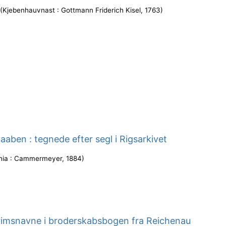
(
Kjebenhauvnast : Gottmann Friderich Kisel
,
1763
)
aaben : tegnede efter segl i Rigsarkivet
ania : Cammermeyer
,
1884
)
rimsnavne i broderskabsbogen fra Reichenau