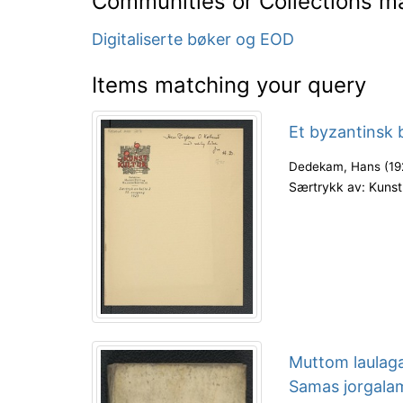
Communities or Collections m
Digitaliserte bøker og EOD
Items matching your query
Et byzantinsk b
Dedekam, Hans
(
19
Særtrykk av: Kunst 
Muttom laulaga
Samas jorgala