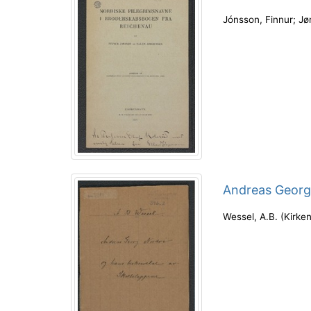
Jónsson, Finnur
;
Jø
Andreas Georg 
Wessel, A.B.
(
Kirken