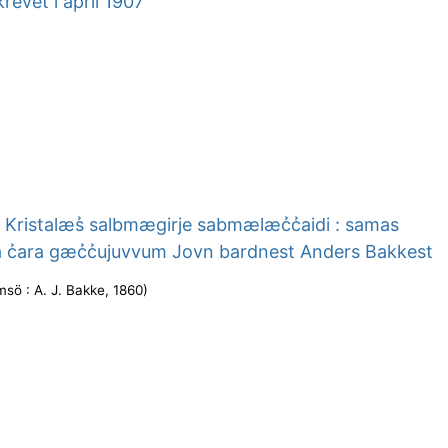
revet i april 1907
Kristalæs̉ salbmægirje sabmælæc̉c̉aidi : samas
 c̉ara gæc̉c̉ujuvvum Jovn bardnest Anders Bakkest
msö : A. J. Bakke
,
1860
)