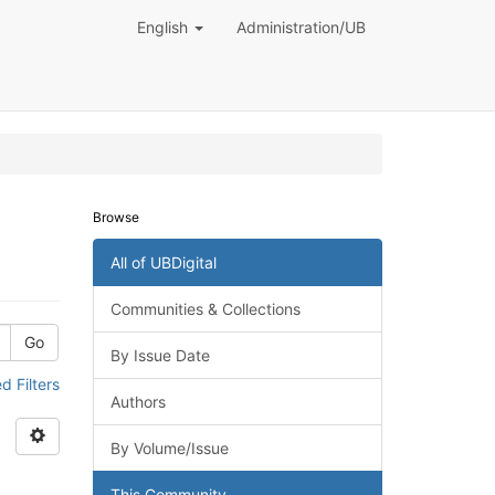
English
Administration/UB
Browse
All of UBDigital
Communities & Collections
Go
By Issue Date
 Filters
Authors
By Volume/Issue
This Community