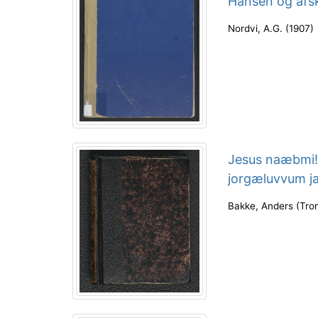
Hansen og afsk
Nordvi, A.G.
(
1907
)
Jesus naæbmi! 
jorgæluvvum ja
Bakke, Anders
(
Tro