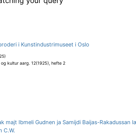
atching your query
roderi i Kunstindustrimuseet i Oslo
25
)
og kultur aarg. 12(1925), hefte 2
k majt Ibmeli Gudnen ja Samijdi Baijas-Rakadussan l
m C.W.