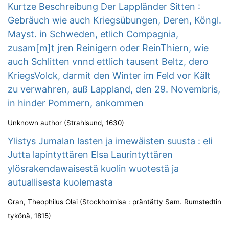
Kurtze Beschreibung Der Lappländer Sitten :
Gebräuch wie auch Kriegsübungen, Deren, Köngl.
Mayst. in Schweden, etlich Compagnia,
zusam[m]t jren Reinigern oder ReinThiern, wie
auch Schlitten vnnd ettlich tausent Beltz, dero
KriegsVolck, darmit den Winter im Feld vor Kält
zu verwahren, auß Lappland, den 29. Novembris,
in hinder Pommern, ankommen
Unknown author
(
Strahlsund
,
1630
)
Ylistys Jumalan lasten ja imewäisten suusta : eli
Jutta lapintyttären Elsa Laurintyttären
ylösrakendawaisestä kuolin wuotestä ja
autuallisesta kuolemasta
Gran, Theophilus Olai
(
Stockholmisa : präntätty Sam. Rumstedtin
tykönä
,
1815
)