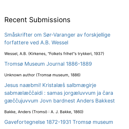
Recent Submissions
Småskrifter om Sør-Varanger av forskjellige
forfattere ved A.B. Wessel
Wessel, A.B.
(
Kirkenes, "Folkets frihet"s trykkeri
,
1937
)
Tromsø Museum Journal 1886-1889
Unknown author
(
Tromsø museum
,
1886
)
Jesus naæbmi! Kristalæs̉ salbmægirje
sabmælæc̉c̉aidi : samas jorgæluvvum ja c̉ara
gæc̉c̉ujuvvum Jovn bardnest Anders Bakkest
Bakke, Anders
(
Tromsö : A. J. Bakke
,
1860
)
Gavefortegnelse 1872-1931 Tromsø museum