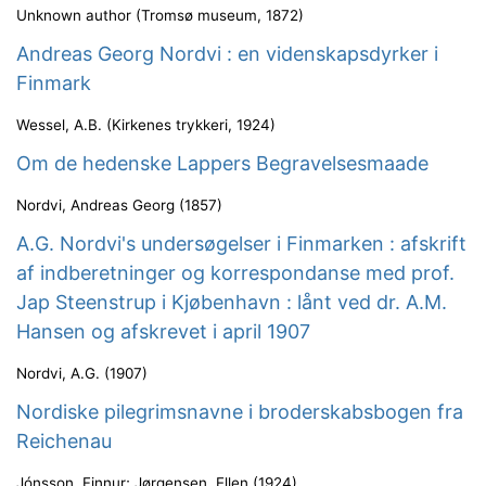
Unknown author
(
Tromsø museum
,
1872
)
Andreas Georg Nordvi : en videnskapsdyrker i
Finmark
Wessel, A.B.
(
Kirkenes trykkeri
,
1924
)
Om de hedenske Lappers Begravelsesmaade
Nordvi, Andreas Georg
(
1857
)
A.G. Nordvi's undersøgelser i Finmarken : afskrift
af indberetninger og korrespondanse med prof.
Jap Steenstrup i Kjøbenhavn : lånt ved dr. A.M.
Hansen og afskrevet i april 1907
Nordvi, A.G.
(
1907
)
Nordiske pilegrimsnavne i broderskabsbogen fra
Reichenau
Jónsson, Finnur
;
Jørgensen, Ellen
(
1924
)