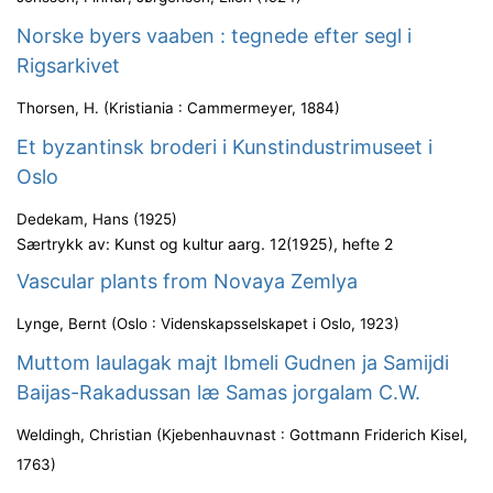
Norske byers vaaben : tegnede efter segl i
Rigsarkivet
Thorsen, H.
(
Kristiania : Cammermeyer
,
1884
)
Et byzantinsk broderi i Kunstindustrimuseet i
Oslo
Dedekam, Hans
(
1925
)
Særtrykk av: Kunst og kultur aarg. 12(1925), hefte 2
Vascular plants from Novaya Zemlya
Lynge, Bernt
(
Oslo : Videnskapsselskapet i Oslo
,
1923
)
Muttom laulagak majt Ibmeli Gudnen ja Samijdi
Baijas-Rakadussan læ Samas jorgalam C.W.
Weldingh, Christian
(
Kjebenhauvnast : Gottmann Friderich Kisel
,
1763
)