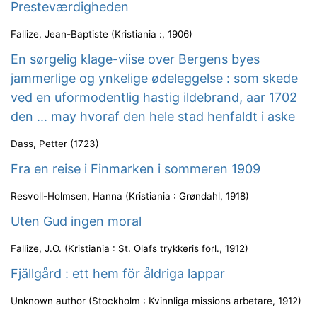
Presteværdigheden
Fallize, Jean-Baptiste
(
Kristiania :
,
1906
)
En sørgelig klage-viise over Bergens byes
jammerlige og ynkelige ødeleggelse : som skede
ved en uformodentlig hastig ildebrand, aar 1702
den ... may hvoraf den hele stad henfaldt i aske
Dass, Petter
(
1723
)
Fra en reise i Finmarken i sommeren 1909
Resvoll-Holmsen, Hanna
(
Kristiania : Grøndahl
,
1918
)
Uten Gud ingen moral
Fallize, J.O.
(
Kristiania : St. Olafs trykkeris forl.
,
1912
)
Fjällgård : ett hem för åldriga lappar
Unknown author
(
Stockholm : Kvinnliga missions arbetare
,
1912
)