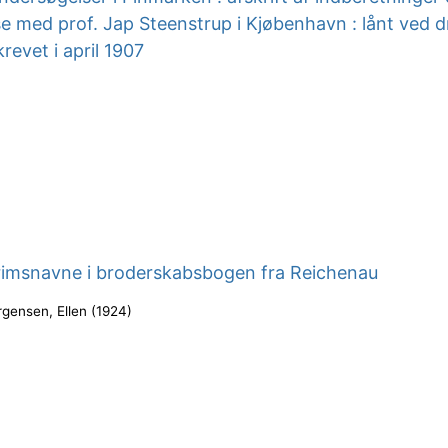
 med prof. Jap Steenstrup i Kjøbenhavn : lånt ved d
revet i april 1907
rimsnavne i broderskabsbogen fra Reichenau
rgensen, Ellen
(
1924
)