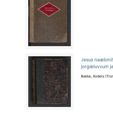
Jesus naæbmi! 
jorgæluvvum ja
Bakke, Anders
(
Tro