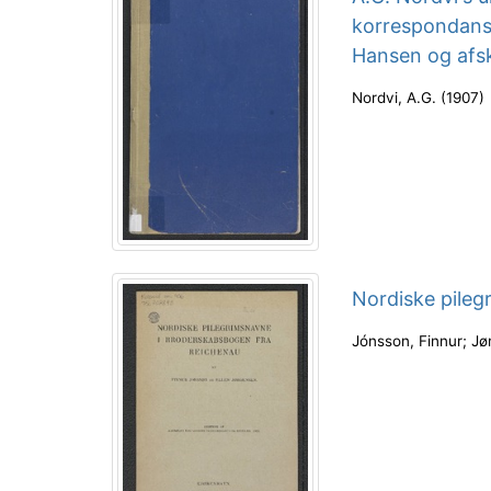
korrespondanse
Hansen og afsk
Nordvi, A.G.
(
1907
)
Nordiske pileg
Jónsson, Finnur
;
Jø