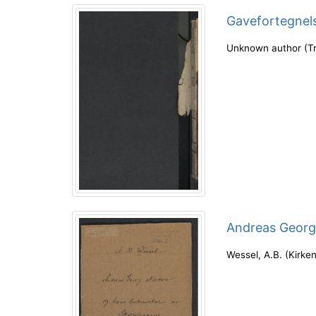
Gavefortegnel
Unknown author
(
T
Andreas Georg 
Wessel, A.B.
(
Kirken