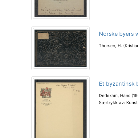
Norske byers v
Thorsen, H.
(
Kristi
Et byzantinsk b
Dedekam, Hans
(
19
Særtrykk av: Kunst 