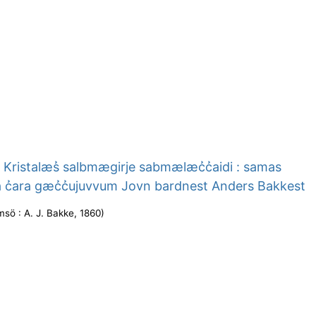
Kristalæs̉ salbmægirje sabmælæc̉c̉aidi : samas
 c̉ara gæc̉c̉ujuvvum Jovn bardnest Anders Bakkest
msö : A. J. Bakke
,
1860
)