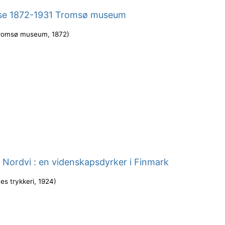
se 1872-1931 Tromsø museum
romsø museum
,
1872
)
Nordvi : en videnskapsdyrker i Finmark
es trykkeri
,
1924
)