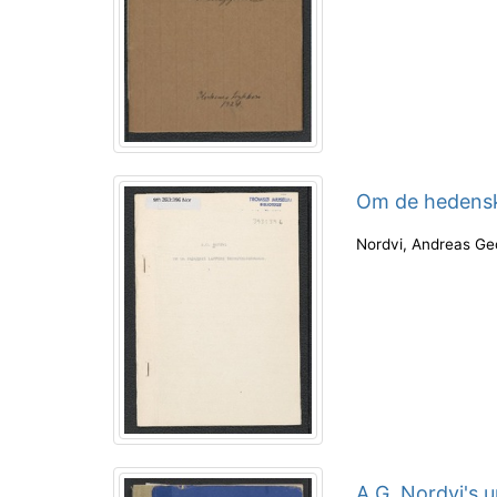
Om de hedens
Nordvi, Andreas Ge
A.G. Nordvi's u