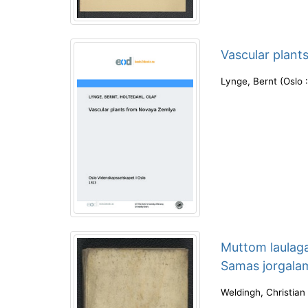
Vascular plan
Lynge, Bernt
(
Oslo 
Muttom laulaga
Samas jorgala
Weldingh, Christian