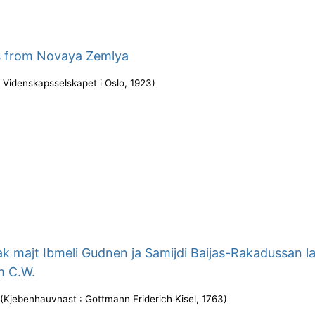
ts from Novaya Zemlya
: Videnskapsselskapet i Oslo
,
1923
)
k majt Ibmeli Gudnen ja Samijdi Baijas-Rakadussan l
m C.W.
(
Kjebenhauvnast : Gottmann Friderich Kisel
,
1763
)