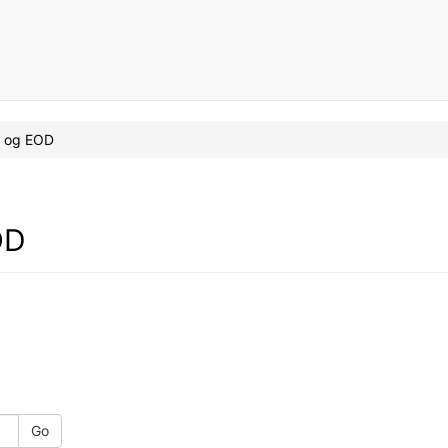
er og EOD
OD
Go