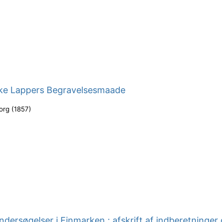
ke Lappers Begravelsesmaade
org
(
1857
)
ndersøgelser i Finmarken : afskrift af indberetninger