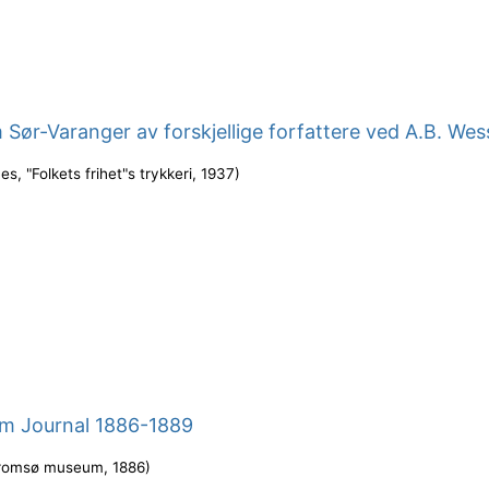
 Sør-Varanger av forskjellige forfattere ved A.B. Wes
es, "Folkets frihet"s trykkeri
,
1937
)
m Journal 1886-1889
romsø museum
,
1886
)