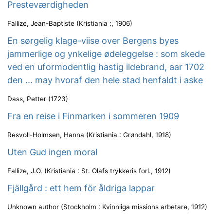
Presteværdigheden
Fallize, Jean-Baptiste
(
Kristiania :
,
1906
)
En sørgelig klage-viise over Bergens byes
jammerlige og ynkelige ødeleggelse : som skede
ved en uformodentlig hastig ildebrand, aar 1702
den ... may hvoraf den hele stad henfaldt i aske
Dass, Petter
(
1723
)
Fra en reise i Finmarken i sommeren 1909
Resvoll-Holmsen, Hanna
(
Kristiania : Grøndahl
,
1918
)
Uten Gud ingen moral
Fallize, J.O.
(
Kristiania : St. Olafs trykkeris forl.
,
1912
)
Fjällgård : ett hem för åldriga lappar
Unknown author
(
Stockholm : Kvinnliga missions arbetare
,
1912
)