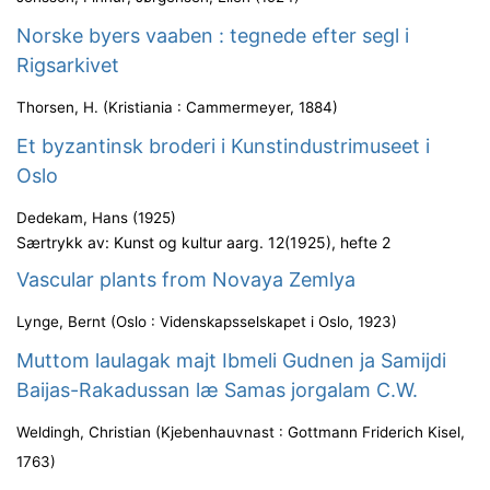
Norske byers vaaben : tegnede efter segl i
Rigsarkivet
Thorsen, H.
(
Kristiania : Cammermeyer
,
1884
)
Et byzantinsk broderi i Kunstindustrimuseet i
Oslo
Dedekam, Hans
(
1925
)
Særtrykk av: Kunst og kultur aarg. 12(1925), hefte 2
Vascular plants from Novaya Zemlya
Lynge, Bernt
(
Oslo : Videnskapsselskapet i Oslo
,
1923
)
Muttom laulagak majt Ibmeli Gudnen ja Samijdi
Baijas-Rakadussan læ Samas jorgalam C.W.
Weldingh, Christian
(
Kjebenhauvnast : Gottmann Friderich Kisel
,
1763
)