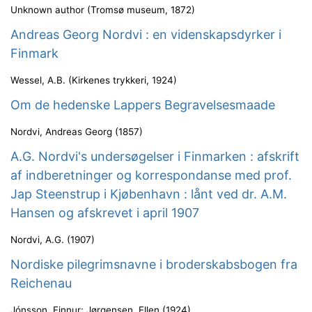
Unknown author
(
Tromsø museum
,
1872
)
Andreas Georg Nordvi : en videnskapsdyrker i
Finmark
Wessel, A.B.
(
Kirkenes trykkeri
,
1924
)
Om de hedenske Lappers Begravelsesmaade
Nordvi, Andreas Georg
(
1857
)
A.G. Nordvi's undersøgelser i Finmarken : afskrift
af indberetninger og korrespondanse med prof.
Jap Steenstrup i Kjøbenhavn : lånt ved dr. A.M.
Hansen og afskrevet i april 1907
Nordvi, A.G.
(
1907
)
Nordiske pilegrimsnavne i broderskabsbogen fra
Reichenau
Jónsson, Finnur
;
Jørgensen, Ellen
(
1924
)