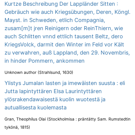
Kurtze Beschreibung Der Lappländer Sitten :
Gebräuch wie auch Kriegsübungen, Deren, Köngl.
Mayst. in Schweden, etlich Compagnia,
zusam[m]t jren Reinigern oder ReinThiern, wie
auch Schlitten vnnd ettlich tausent Beltz, dero
KriegsVolck, darmit den Winter im Feld vor Kält
zu verwahren, auß Lappland, den 29. Novembris,
in hinder Pommern, ankommen
Unknown author
(
Strahlsund
,
1630
)
Ylistys Jumalan lasten ja imewäisten suusta : eli
Jutta lapintyttären Elsa Laurintyttären
ylösrakendawaisestä kuolin wuotestä ja
autuallisesta kuolemasta
Gran, Theophilus Olai
(
Stockholmisa : präntätty Sam. Rumstedtin
tykönä
,
1815
)