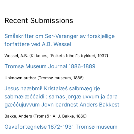
Recent Submissions
Småskrifter om Sør-Varanger av forskjellige
forfattere ved A.B. Wessel
Wessel, A.B.
(
Kirkenes, "Folkets frihet"s trykkeri
,
1937
)
Tromsø Museum Journal 1886-1889
Unknown author
(
Tromsø museum
,
1886
)
Jesus naæbmi! Kristalæs̉ salbmægirje
sabmælæc̉c̉aidi : samas jorgæluvvum ja c̉ara
gæc̉c̉ujuvvum Jovn bardnest Anders Bakkest
Bakke, Anders
(
Tromsö : A. J. Bakke
,
1860
)
Gavefortegnelse 1872-1931 Tromsø museum