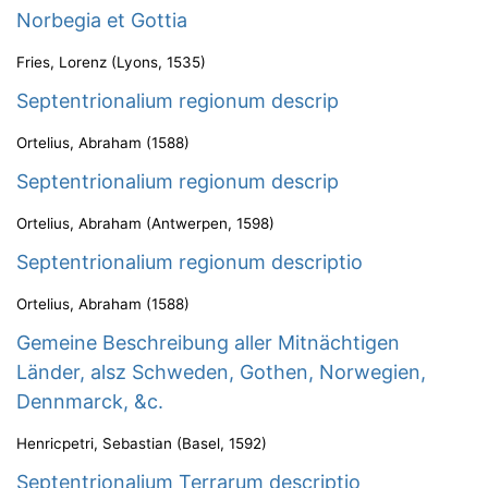
Norbegia et Gottia
Fries, Lorenz
(
Lyons
,
1535
)
Septentrionalium regionum descrip
Ortelius, Abraham
(
1588
)
Septentrionalium regionum descrip
Ortelius, Abraham
(
Antwerpen
,
1598
)
Septentrionalium regionum descriptio
Ortelius, Abraham
(
1588
)
Gemeine Beschreibung aller Mitnächtigen
Länder, alsz Schweden, Gothen, Norwegien,
Dennmarck, &c.
Henricpetri, Sebastian
(
Basel
,
1592
)
Septentrionalium Terrarum descriptio