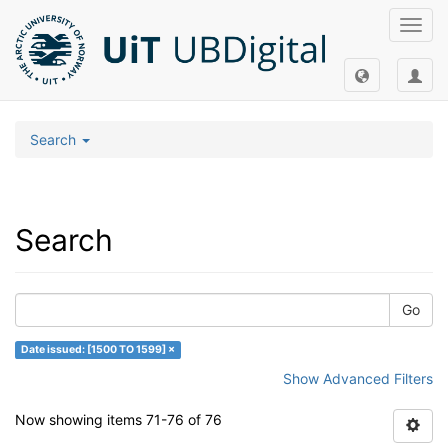
Toggl
navig
Search
Search
Go
Date issued: [1500 TO 1599] ×
Show Advanced Filters
Now showing items 71-76 of 76