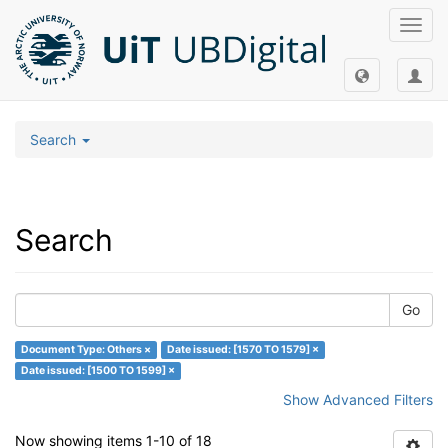
Toggl
navig
Search
Search
Go
Document Type: Others ×
Date issued: [1570 TO 1579] ×
Date issued: [1500 TO 1599] ×
Show Advanced Filters
Now showing items 1-10 of 18