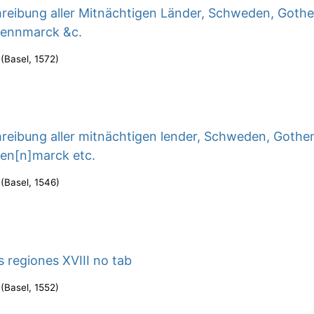
reibung aller Mitnächtigen Länder, Schweden, Gothe
Dennmarck &c.
(
Basel
,
1572
)
eibung aller mitnächtigen lender, Schweden, Gothe
en[n]marck etc.
(
Basel
,
1546
)
s regiones XVIII no tab
(
Basel
,
1552
)