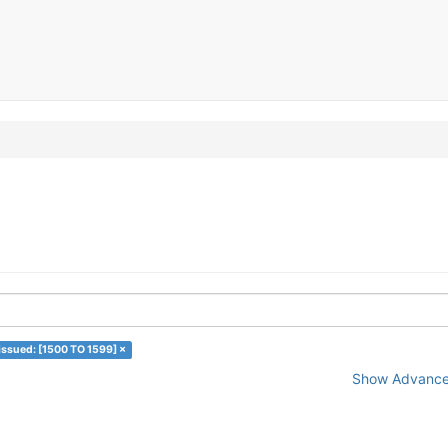
issued: [1500 TO 1599] ×
Show Advanced