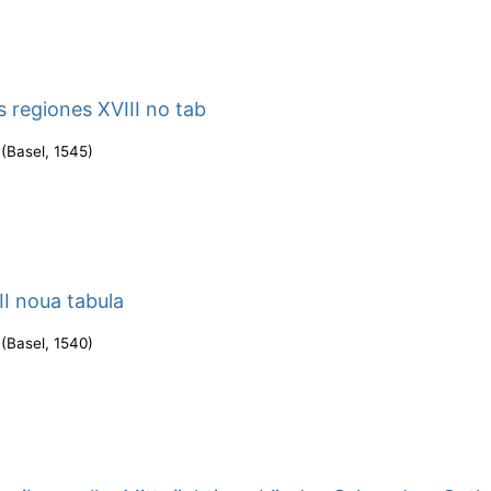
s regiones XVIII no tab
(
Basel
,
1545
)
II noua tabula
(
Basel
,
1540
)