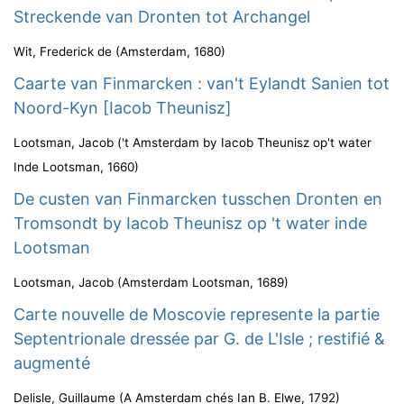
Streckende van Dronten tot Archangel
Wit, Frederick de
(
Amsterdam
,
1680
)
Caarte van Finmarcken : van't Eylandt Sanien tot
Noord-Kyn [Iacob Theunisz]
Lootsman, Jacob
(
't Amsterdam by Iacob Theunisz op't water
Inde Lootsman
,
1660
)
De custen van Finmarcken tusschen Dronten en
Tromsondt by Iacob Theunisz op 't water inde
Lootsman
Lootsman, Jacob
(
Amsterdam Lootsman
,
1689
)
Carte nouvelle de Moscovie represente la partie
Septentrionale dressée par G. de L'Isle ; restifié &
augmenté
Delisle, Guillaume
(
A Amsterdam chés Ian B. Elwe
,
1792
)