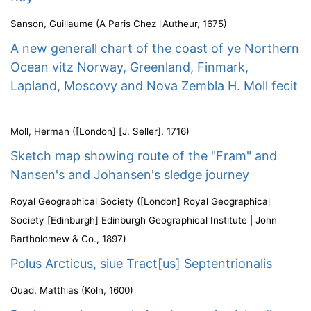
Sanson, Guillaume
(
A Paris Chez l'Autheur
,
1675
)
A new generall chart of the coast of ye Northern
Ocean vitz Norway, Greenland, Finmark,
Lapland, Moscovy and Nova Zembla H. Moll fecit
Moll, Herman
(
[London] [J. Seller]
,
1716
)
Sketch map showing route of the "Fram" and
Nansen's and Johansen's sledge journey
Royal Geographical Society
(
[London] Royal Geographical
Society [Edinburgh] Edinburgh Geographical Institute | John
Bartholomew & Co.
,
1897
)
Polus Arcticus, siue Tract[us] Septentrionalis
Quad, Matthias
(
Köln
,
1600
)