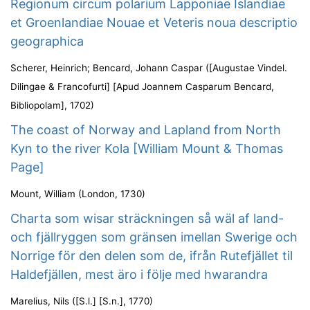
Regionum circum polarium Lapponiae Islandiae
et Groenlandiae Nouae et Veteris noua descriptio
geographica
Scherer, Heinrich
;
Bencard, Johann Caspar
(
[Augustae Vindel.
Dilingae & Francofurti] [Apud Joannem Casparum Bencard,
Bibliopolam]
,
1702
)
The coast of Norway and Lapland from North
Kyn to the river Kola [William Mount & Thomas
Page]
Mount, William
(
London
,
1730
)
Charta som wisar sträckningen så wäl af land-
och fjällryggen som gränsen imellan Swerige och
Norrige för den delen som de, ifrån Rutefjället til
Haldefjällen, mest äro i följe med hwarandra
Marelius, Nils
(
[S.l.] [S.n.]
,
1770
)