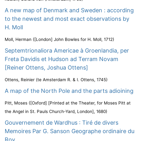
A new map of Denmark and Sweden : according
to the newest and most exact observations by
H. Moll
Moll, Herman
(
[London] John Bowles for H. Moll
,
1712
)
Septemtrionaliora Americae à Groenlandia, per
Freta Davidis et Hudson ad Terram Novam
[Reiner Ottens, Joshua Ottens]
Ottens, Reinier
(
te Amsterdam R. & I. Ottens
,
1745
)
A map of the North Pole and the parts adioining
Pitt, Moses
(
[Oxford] [Printed at the Theater, for Moses Pitt at
the Angel in St. Pauls Church-Yard, London]
,
1680
)
Gouvernement de Wardhus : Tiré de divers
Memoires Par G. Sanson Geographe ordinaire du
Roy