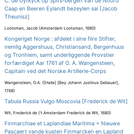
C. de Uytkyck op Spits-bergen van de Noord
Caap en Beeren Eylandt bezeylen sal [Jacob
Theunisz]
Lootsman, Jacob
(
Amsterdam Lootsman
,
1680
)
Kongeriget Norge : afdelet i sine fiire Stifter,
nemlig Aggershuus, Christiansand, Bergenhuus
og Tronhiem, samt underliggende Provstier
forfærdiget Aar 1761 af O. A. Wangensteen,
Capitain ved det Norske Artillerie-Corps
Wangensteen, O.A.
(
[Halle] [Bey Johann Justinus Gebauer]
,
1768
)
Tabula Russia Vulgo Moscovia [Frederick de Wit]
Wit, Frederick de
(
't Amsterdam Frederick de Wit
,
1680
)
Finmarchiae et Laplandiae Maritima = Nieuwe
Pascaert vande kusten Finmarcken en Lapland