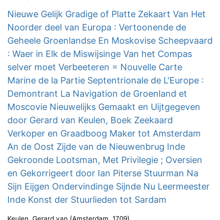
Nieuwe Gelijk Gradige of Platte Zekaart Van Het
Noorder deel van Europa : Vertoonende de
Geheele Groenlandse En Moskovise Scheepvaard
: Waer in Elk de Miswijsinge Van het Compas
selver moet Verbeeteren = Nouvelle Carte
Marine de la Partie Septentrionale de L'Europe :
Demontrant La Navigation de Groenland et
Moscovie Nieuwelijks Gemaakt en Uijtgegeven
door Gerard van Keulen, Boek Zeekaard
Verkoper en Graadboog Maker tot Amsterdam
An de Oost Zijde van de Nieuwenbrug Inde
Gekroonde Lootsman, Met Privilegie ; Oversien
en Gekorrigeert door Ian Piterse Stuurman Na
Sijn Eijgen Ondervindinge Sijnde Nu Leermeester
Inde Konst der Stuurlieden tot Sardam
Keulen, Gerard van
(
Amsterdam
,
1709
)