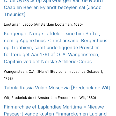
C. de Uytkyck op Spits-bergen van de Noord
Caap en Beeren Eylandt bezeylen sal [Jacob
Theunisz]
Lootsman, Jacob
(
Amsterdam Lootsman
,
1680
)
Kongeriget Norge : afdelet i sine fiire Stifter,
nemlig Aggershuus, Christiansand, Bergenhuus
og Tronhiem, samt underliggende Provstier
forfærdiget Aar 1761 af O. A. Wangensteen,
Capitain ved det Norske Artillerie-Corps
Wangensteen, O.A.
(
[Halle] [Bey Johann Justinus Gebauer]
,
1768
)
Tabula Russia Vulgo Moscovia [Frederick de Wit]
Wit, Frederick de
(
't Amsterdam Frederick de Wit
,
1680
)
Finmarchiae et Laplandiae Maritima = Nieuwe
Pascaert vande kusten Finmarcken en Lapland