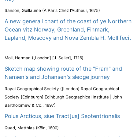
Sanson, Guillaume
(
A Paris Chez l'Autheur
,
1675
)
A new generall chart of the coast of ye Northern
Ocean vitz Norway, Greenland, Finmark,
Lapland, Moscovy and Nova Zembla H. Moll fecit
Moll, Herman
(
[London] [J. Seller]
,
1716
)
Sketch map showing route of the "Fram" and
Nansen's and Johansen's sledge journey
Royal Geographical Society
(
[London] Royal Geographical
Society [Edinburgh] Edinburgh Geographical Institute | John
Bartholomew & Co.
,
1897
)
Polus Arcticus, siue Tract[us] Septentrionalis
Quad, Matthias
(
Köln
,
1600
)