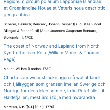
Regionum circum polarium Lapponiae Islandiae
et Groenlandiae Nouae et Veteris noua descriptio
geographica
Scherer, Heinrich
;
Bencard, Johann Caspar
(
[Augustae Vindel.
Dilingae & Francofurti] [Apud Joannem Casparum Bencard,
Bibliopolam]
,
1702
)
The coast of Norway and Lapland from North
Kyn to the river Kola [William Mount & Thomas
Page]
Mount, William
(
London
,
1730
)
Charta som wisar sträckningen så wäl af land-
och fjällryggen som gränsen imellan Swerige och
Norrige för den delen som de, ifrån Rutefjället til
Haldefjällen, mest äro i följe med hwarandra
Marelius, Nils
(
[S.l.] [S.n.]
,
1770
)