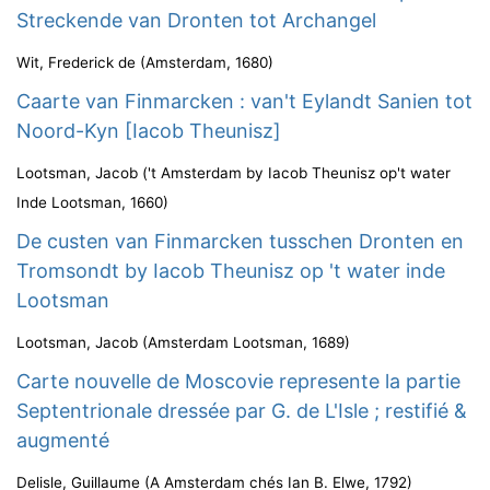
Streckende van Dronten tot Archangel
Wit, Frederick de
(
Amsterdam
,
1680
)
Caarte van Finmarcken : van't Eylandt Sanien tot
Noord-Kyn [Iacob Theunisz]
Lootsman, Jacob
(
't Amsterdam by Iacob Theunisz op't water
Inde Lootsman
,
1660
)
De custen van Finmarcken tusschen Dronten en
Tromsondt by Iacob Theunisz op 't water inde
Lootsman
Lootsman, Jacob
(
Amsterdam Lootsman
,
1689
)
Carte nouvelle de Moscovie represente la partie
Septentrionale dressée par G. de L'Isle ; restifié &
augmenté
Delisle, Guillaume
(
A Amsterdam chés Ian B. Elwe
,
1792
)