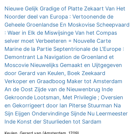
Nieuwe Gelijk Gradige of Platte Zekaart Van Het
Noorder deel van Europa : Vertoonende de
Geheele Groenlandse En Moskovise Scheepvaard
: Waer in Elk de Miswijsinge Van het Compas
selver moet Verbeeteren = Nouvelle Carte
Marine de la Partie Septentrionale de L'Europe :
Demontrant La Navigation de Groenland et
Moscovie Nieuwelijks Gemaakt en Uijtgegeven
door Gerard van Keulen, Boek Zeekaard
Verkoper en Graadboog Maker tot Amsterdam
An de Oost Zijde van de Nieuwenbrug Inde
Gekroonde Lootsman, Met Privilegie ; Oversien
en Gekorrigeert door Ian Piterse Stuurman Na
Sijn Eijgen Ondervindinge Sijnde Nu Leermeester
Inde Konst der Stuurlieden tot Sardam
Keulen, Gerard van
(
Amsterdam
,
1709
)