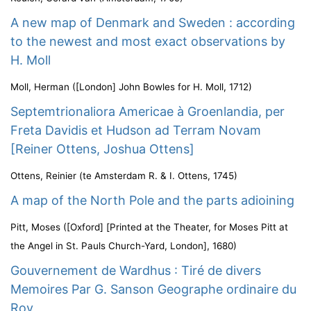
A new map of Denmark and Sweden : according
to the newest and most exact observations by
H. Moll
Moll, Herman
(
[London] John Bowles for H. Moll
,
1712
)
Septemtrionaliora Americae à Groenlandia, per
Freta Davidis et Hudson ad Terram Novam
[Reiner Ottens, Joshua Ottens]
Ottens, Reinier
(
te Amsterdam R. & I. Ottens
,
1745
)
A map of the North Pole and the parts adioining
Pitt, Moses
(
[Oxford] [Printed at the Theater, for Moses Pitt at
the Angel in St. Pauls Church-Yard, London]
,
1680
)
Gouvernement de Wardhus : Tiré de divers
Memoires Par G. Sanson Geographe ordinaire du
Roy