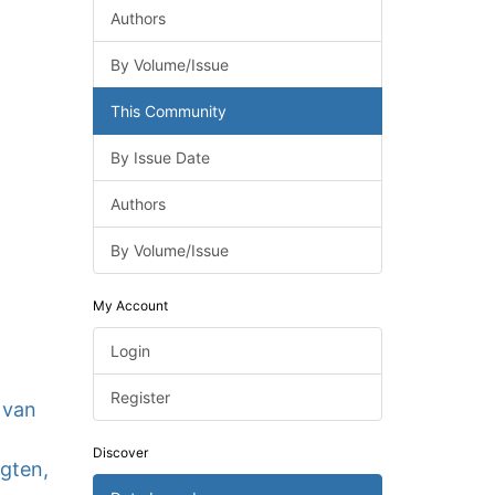
Authors
By Volume/Issue
This Community
By Issue Date
Authors
By Volume/Issue
My Account
Login
Register
 van
Discover
ogten,