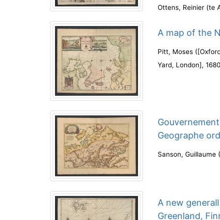
Ottens, Reinier
(
te 
A map of the N
Pitt, Moses
(
[Oxford
Yard, London]
,
168
Gouvernement 
Geographe ord
Sanson, Guillaume
A new generall
Greenland, Fin