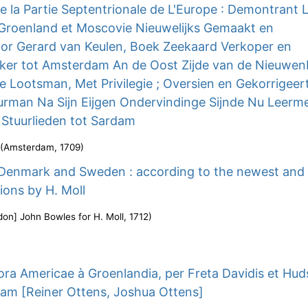
e la Partie Septentrionale de L'Europe : Demontrant 
 Groenland et Moscovie Nieuwelijks Gemaakt en
or Gerard van Keulen, Boek Zeekaard Verkoper en
er tot Amsterdam An de Oost Zijde van de Nieuwen
 Lootsman, Met Privilegie ; Oversien en Gekorrigeer
uurman Na Sijn Eijgen Ondervindinge Sijnde Nu Leerm
 Stuurlieden tot Sardam
(
Amsterdam
,
1709
)
Denmark and Sweden : according to the newest and
ions by H. Moll
don] John Bowles for H. Moll
,
1712
)
ora Americae à Groenlandia, per Freta Davidis et Hu
am [Reiner Ottens, Joshua Ottens]