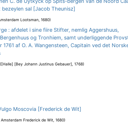
men C. de Uytkyck op Spits-bergen van de Noord Ca
 bezeylen sal [Jacob Theunisz]
Amsterdam Lootsman
,
1680
)
e : afdelet i sine fiire Stifter, nemlig Aggershuus,
 Bergenhuus og Tronhiem, samt underliggende Provst
r 1761 af O. A. Wangensteen, Capitain ved det Norsk
s
(
[Halle] [Bey Johann Justinus Gebauer]
,
1768
)
Vulgo Moscovia [Frederick de Wit]
t Amsterdam Frederick de Wit
,
1680
)