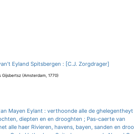
an't Eyland Spitsbergen : [C.J. Zorgdrager]
s Gijsbertsz
(
Amsterdam
,
1770
)
Ian Mayen Eylant : verthoonde alle de ghelegentheyt
bochten, diepten en en drooghten ; Pas-caerte van
met alle haer Rivieren, havens, bayen, sanden en dro