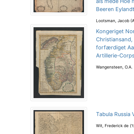
als mede Hoe 
Beeren Eylandt
Lootsman, Jacob
(
Kongeriget Norg
Christiansand,
forfærdiget Aa
Artillerie-Corp
Wangensteen, O.A.
Tabula Russia 
Wit, Frederick de
(
'