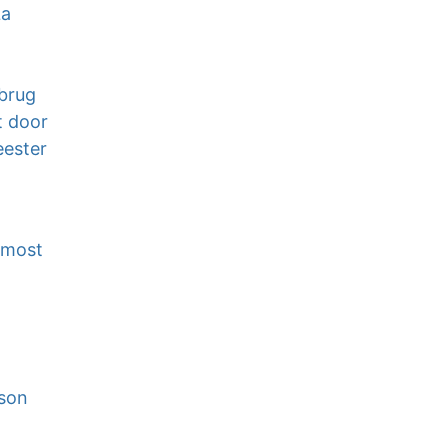
La
brug
t door
eester
 most
dson