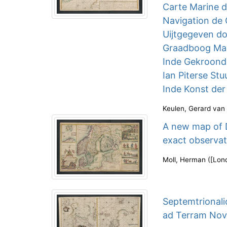
Carte Marine d
Navigation de
Uijtgegeven do
Graadboog Mak
Inde Gekroonde
Ian Piterse St
Inde Konst der
Keulen, Gerard van
A new map of 
exact observat
Moll, Herman
(
[Lon
Septemtrionali
ad Terram Nov