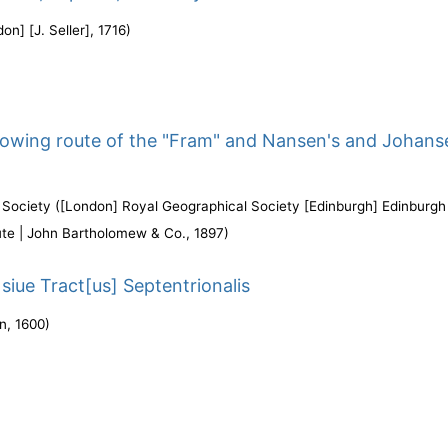
on] [J. Seller]
,
1716
)
owing route of the "Fram" and Nansen's and Johans
 Society
(
[London] Royal Geographical Society [Edinburgh] Edinburgh
ute | John Bartholomew & Co.
,
1897
)
 siue Tract[us] Septentrionalis
ln
,
1600
)