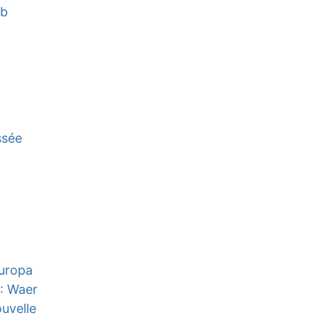
ob
ssée
Europa
: Waer
uvelle