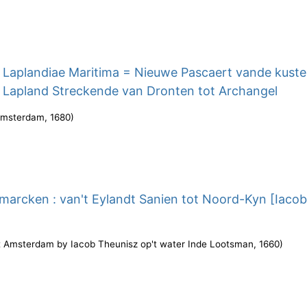
 Laplandiae Maritima = Nieuwe Pascaert vande kust
 Lapland Streckende van Dronten tot Archangel
msterdam
,
1680
)
marcken : van't Eylandt Sanien tot Noord-Kyn [Iaco
't Amsterdam by Iacob Theunisz op't water Inde Lootsman
,
1660
)