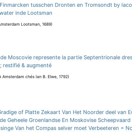
 Finmarcken tusschen Dronten en Tromsondt by Iac
 water inde Lootsman
Amsterdam Lootsman
,
1689
)
 de Moscovie represente la partie Septentrionale dre
e ; restifié & augmenté
A Amsterdam chés Ian B. Elwe
,
1792
)
Gradige of Platte Zekaart Van Het Noorder deel van 
 de Geheele Groenlandse En Moskovise Scheepvaard 
ijsinge Van het Compas selver moet Verbeeteren = No