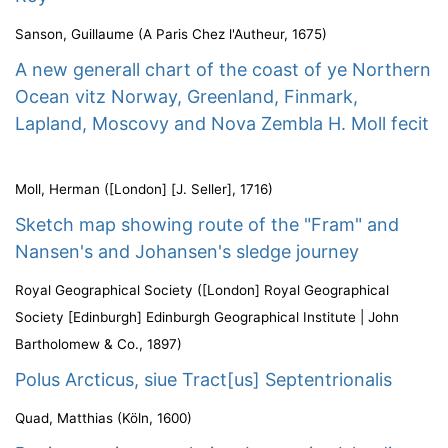
Sanson, Guillaume
(
A Paris Chez l'Autheur
,
1675
)
A new generall chart of the coast of ye Northern
Ocean vitz Norway, Greenland, Finmark,
Lapland, Moscovy and Nova Zembla H. Moll fecit
Moll, Herman
(
[London] [J. Seller]
,
1716
)
Sketch map showing route of the "Fram" and
Nansen's and Johansen's sledge journey
Royal Geographical Society
(
[London] Royal Geographical
Society [Edinburgh] Edinburgh Geographical Institute | John
Bartholomew & Co.
,
1897
)
Polus Arcticus, siue Tract[us] Septentrionalis
Quad, Matthias
(
Köln
,
1600
)