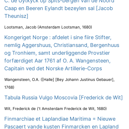
C. de Uytkyck op Spits-bergen van de Noord
Caap en Beeren Eylandt bezeylen sal [Jacob
Theunisz]
Lootsman, Jacob
(
Amsterdam Lootsman
,
1680
)
Kongeriget Norge : afdelet i sine fiire Stifter,
nemlig Aggershuus, Christiansand, Bergenhuus
og Tronhiem, samt underliggende Provstier
forfærdiget Aar 1761 af O. A. Wangensteen,
Capitain ved det Norske Artillerie-Corps
Wangensteen, O.A.
(
[Halle] [Bey Johann Justinus Gebauer]
,
1768
)
Tabula Russia Vulgo Moscovia [Frederick de Wit]
Wit, Frederick de
(
't Amsterdam Frederick de Wit
,
1680
)
Finmarchiae et Laplandiae Maritima = Nieuwe
Pascaert vande kusten Finmarcken en Lapland