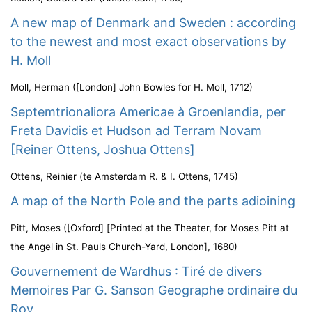
A new map of Denmark and Sweden : according
to the newest and most exact observations by
H. Moll
Moll, Herman
(
[London] John Bowles for H. Moll
,
1712
)
Septemtrionaliora Americae à Groenlandia, per
Freta Davidis et Hudson ad Terram Novam
[Reiner Ottens, Joshua Ottens]
Ottens, Reinier
(
te Amsterdam R. & I. Ottens
,
1745
)
A map of the North Pole and the parts adioining
Pitt, Moses
(
[Oxford] [Printed at the Theater, for Moses Pitt at
the Angel in St. Pauls Church-Yard, London]
,
1680
)
Gouvernement de Wardhus : Tiré de divers
Memoires Par G. Sanson Geographe ordinaire du
Roy