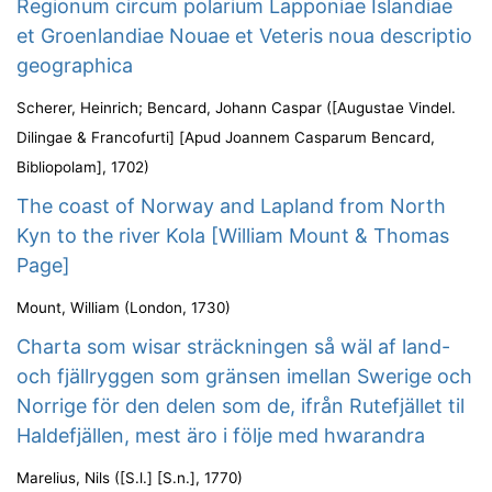
Regionum circum polarium Lapponiae Islandiae
et Groenlandiae Nouae et Veteris noua descriptio
geographica
Scherer, Heinrich
;
Bencard, Johann Caspar
(
[Augustae Vindel.
Dilingae & Francofurti] [Apud Joannem Casparum Bencard,
Bibliopolam]
,
1702
)
The coast of Norway and Lapland from North
Kyn to the river Kola [William Mount & Thomas
Page]
Mount, William
(
London
,
1730
)
Charta som wisar sträckningen så wäl af land-
och fjällryggen som gränsen imellan Swerige och
Norrige för den delen som de, ifrån Rutefjället til
Haldefjällen, mest äro i följe med hwarandra
Marelius, Nils
(
[S.l.] [S.n.]
,
1770
)