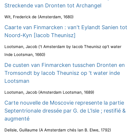
Streckende van Dronten tot Archangel
Wit, Frederick de
(
Amsterdam
,
1680
)
Caarte van Finmarcken : van't Eylandt Sanien tot
Noord-Kyn [Iacob Theunisz]
Lootsman, Jacob
(
't Amsterdam by Iacob Theunisz op't water
Inde Lootsman
,
1660
)
De custen van Finmarcken tusschen Dronten en
Tromsondt by Iacob Theunisz op 't water inde
Lootsman
Lootsman, Jacob
(
Amsterdam Lootsman
,
1689
)
Carte nouvelle de Moscovie represente la partie
Septentrionale dressée par G. de L'Isle ; restifié &
augmenté
Delisle, Guillaume
(
A Amsterdam chés Ian B. Elwe
,
1792
)