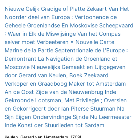
Nieuwe Gelijk Gradige of Platte Zekaart Van Het
Noorder deel van Europa : Vertoonende de
Geheele Groenlandse En Moskovise Scheepvaard
: Waer in Elk de Miswijsinge Van het Compas
selver moet Verbeeteren = Nouvelle Carte
Marine de la Partie Septentrionale de L'Europe :
Demontrant La Navigation de Groenland et
Moscovie Nieuwelijks Gemaakt en Uijtgegeven
door Gerard van Keulen, Boek Zeekaard
Verkoper en Graadboog Maker tot Amsterdam
An de Oost Zijde van de Nieuwenbrug Inde
Gekroonde Lootsman, Met Privilegie ; Oversien
en Gekorrigeert door Ian Piterse Stuurman Na
Sijn Eijgen Ondervindinge Sijnde Nu Leermeester
Inde Konst der Stuurlieden tot Sardam
Keulen, Gerard van
(
Amsterdam
,
1709
)