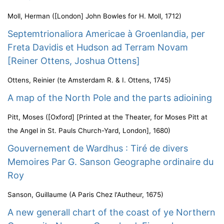
Moll, Herman
(
[London] John Bowles for H. Moll
,
1712
)
Septemtrionaliora Americae à Groenlandia, per
Freta Davidis et Hudson ad Terram Novam
[Reiner Ottens, Joshua Ottens]
Ottens, Reinier
(
te Amsterdam R. & I. Ottens
,
1745
)
A map of the North Pole and the parts adioining
Pitt, Moses
(
[Oxford] [Printed at the Theater, for Moses Pitt at
the Angel in St. Pauls Church-Yard, London]
,
1680
)
Gouvernement de Wardhus : Tiré de divers
Memoires Par G. Sanson Geographe ordinaire du
Roy
Sanson, Guillaume
(
A Paris Chez l'Autheur
,
1675
)
A new generall chart of the coast of ye Northern