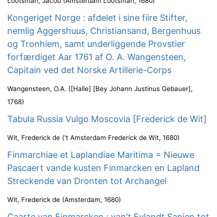
Lootsman, Jacob
(
Amsterdam Lootsman
,
1680
)
Kongeriget Norge : afdelet i sine fiire Stifter,
nemlig Aggershuus, Christiansand, Bergenhuus
og Tronhiem, samt underliggende Provstier
forfærdiget Aar 1761 af O. A. Wangensteen,
Capitain ved det Norske Artillerie-Corps
Wangensteen, O.A.
(
[Halle] [Bey Johann Justinus Gebauer]
,
1768
)
Tabula Russia Vulgo Moscovia [Frederick de Wit]
Wit, Frederick de
(
't Amsterdam Frederick de Wit
,
1680
)
Finmarchiae et Laplandiae Maritima = Nieuwe
Pascaert vande kusten Finmarcken en Lapland
Streckende van Dronten tot Archangel
Wit, Frederick de
(
Amsterdam
,
1680
)
Caarte van Finmarcken : van't Eylandt Sanien tot