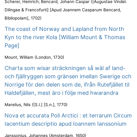
Scherer, Heinrich
;
Bencard, Johann Caspar
(
[Augustae Vindel.
Dilingae & Francofurti] [Apud Joannem Casparum Bencard,
Bibliopolam]
,
1702
)
The coast of Norway and Lapland from North
Kyn to the river Kola [William Mount & Thomas
Page]
Mount, William
(
London
,
1730
)
Charta som wisar sträckningen så wäl af land-
och fjällryggen som gränsen imellan Swerige och
Norrige för den delen som de, ifrån Rutefjället til
Haldefjällen, mest äro i följe med hwarandra
Marelius, Nils
(
[S.l.] [S.n.]
,
1770
)
Nova et accurata Poli Arctici : et terrarum Circum
Iacentium descriptio apud Ioannem Ianssonium
Janssonius, Johannes
(
Amsterdam
,
1650
)