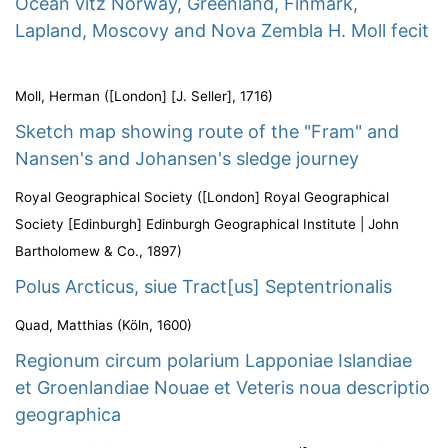
Ocean vitz Norway, Greenland, Finmark,
Lapland, Moscovy and Nova Zembla H. Moll fecit
Moll, Herman
(
[London] [J. Seller]
,
1716
)
Sketch map showing route of the "Fram" and
Nansen's and Johansen's sledge journey
Royal Geographical Society
(
[London] Royal Geographical
Society [Edinburgh] Edinburgh Geographical Institute | John
Bartholomew & Co.
,
1897
)
Polus Arcticus, siue Tract[us] Septentrionalis
Quad, Matthias
(
Köln
,
1600
)
Regionum circum polarium Lapponiae Islandiae
et Groenlandiae Nouae et Veteris noua descriptio
geographica