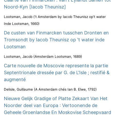
Noord-Kyn [Iacob Theunisz]
Lootsman, Jacob
(
't Amsterdam by Iacob Theunisz op't water
Inde Lootsman
,
1660
)
De custen van Finmarcken tusschen Dronten en
Tromsondt by Iacob Theunisz op 't water inde
Lootsman
Lootsman, Jacob
(
Amsterdam Lootsman
,
1689
)
Carte nouvelle de Moscovie represente la partie
Septentrionale dressée par G. de L'Isle ; restifié &
augmenté
Delisle, Guillaume
(
A Amsterdam chés Ian B. Elwe
,
1792
)
Nieuwe Gelijk Gradige of Platte Zekaart Van Het
Noorder deel van Europa : Vertoonende de
Geheele Groenlandse En Moskovise Scheepvaard