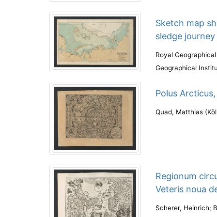
Sketch map sh
sledge journey
Royal Geographical
Geographical Instit
Polus Arcticus,
Quad, Matthias
(
Kö
Regionum circu
Veteris noua d
Scherer, Heinrich
;
B