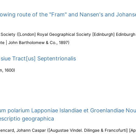
owing route of the "Fram" and Nansen's and Johans
 Society
(
[London] Royal Geographical Society [Edinburgh] Edinburgh
ute | John Bartholomew & Co.
,
1897
)
 siue Tract[us] Septentrionalis
ln
,
1600
)
m polarium Lapponiae Islandiae et Groenlandiae Nou
escriptio geographica
encard, Johann Caspar
(
[Augustae Vindel. Dilingae & Francofurti] [A