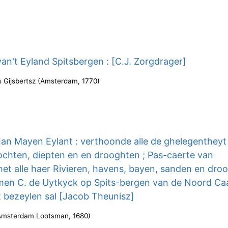
an't Eyland Spitsbergen : [C.J. Zorgdrager]
s Gijsbertsz
(
Amsterdam
,
1770
)
Ian Mayen Eylant : verthoonde alle de ghelegentheyt
bochten, diepten en en drooghten ; Pas-caerte van
met alle haer Rivieren, havens, bayen, sanden en dro
men C. de Uytkyck op Spits-bergen van de Noord Ca
 bezeylen sal [Jacob Theunisz]
Amsterdam Lootsman
,
1680
)