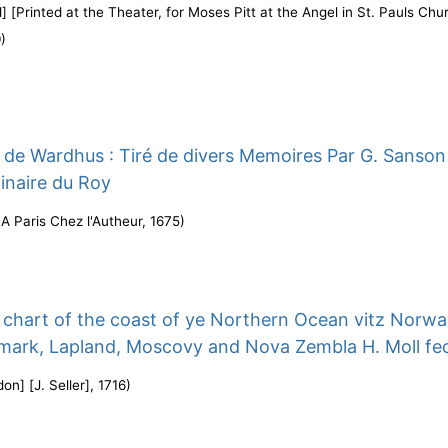
] [Printed at the Theater, for Moses Pitt at the Angel in St. Pauls Chu
0
)
de Wardhus : Tiré de divers Memoires Par G. Sanson
inaire du Roy
(
A Paris Chez l'Autheur
,
1675
)
 chart of the coast of ye Northern Ocean vitz Norwa
mark, Lapland, Moscovy and Nova Zembla H. Moll fec
on] [J. Seller]
,
1716
)