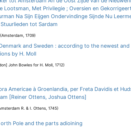
er tot Amsterdam An de Oost Zijde van de Nieuwen
 Lootsman, Met Privilegie ; Oversien en Gekorrigeer
uurman Na Sijn Eijgen Ondervindinge Sijnde Nu Leerm
 Stuurlieden tot Sardam
(
Amsterdam
,
1709
)
Denmark and Sweden : according to the newest and
ions by H. Moll
don] John Bowles for H. Moll
,
1712
)
ora Americae à Groenlandia, per Freta Davidis et Hu
am [Reiner Ottens, Joshua Ottens]
Amsterdam R. & I. Ottens
,
1745
)
orth Pole and the parts adioining