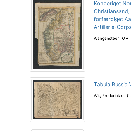
Kongeriget Norg
Christiansand,
forfærdiget Aa
Artillerie-Corp
Wangensteen, O.A.
Tabula Russia 
Wit, Frederick de
(
'