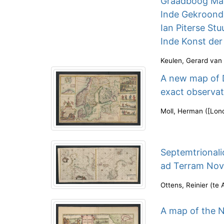
Graadboog Mak
Inde Gekroonde
Ian Piterse St
Inde Konst der
Keulen, Gerard van
A new map of 
exact observat
Moll, Herman
(
[Lon
Septemtrionali
ad Terram Nov
Ottens, Reinier
(
te 
A map of the N