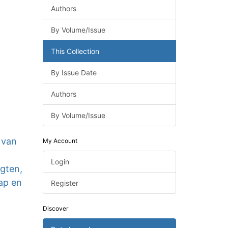
Authors
By Volume/Issue
This Collection
By Issue Date
Authors
By Volume/Issue
 van
My Account
Login
ogten,
ap en
Register
Discover