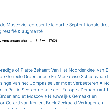
 de Moscovie represente la partie Septentrionale dre
e ; restifié & augmenté
A Amsterdam chés Ian B. Elwe
,
1792
)
Gradige of Platte Zekaart Van Het Noorder deel van 
 de Geheele Groenlandse En Moskovise Scheepvaard 
ijsinge Van het Compas selver moet Verbeeteren = No
e la Partie Septentrionale de L'Europe : Demontrant 
 Groenland et Moscovie Nieuwelijks Gemaakt en
or Gerard van Keulen, Boek Zeekaard Verkoper en