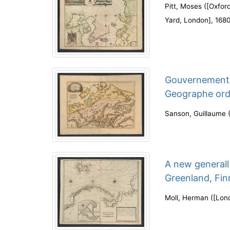
Pitt, Moses
(
[Oxford
Yard, London]
,
168
Gouvernement 
Geographe ord
Sanson, Guillaume
A new generall
Greenland, Fin
Moll, Herman
(
[Lond