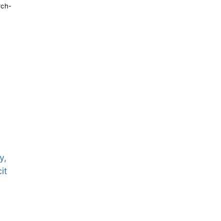
rch-
y,
it