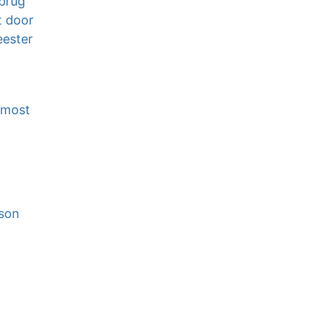
brug
t door
eester
 most
dson