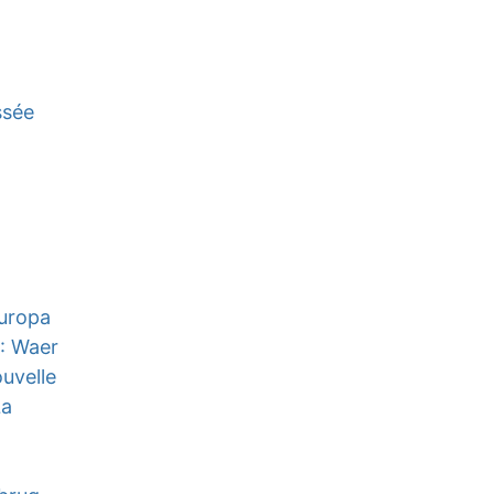
ssée
Europa
: Waer
uvelle
La