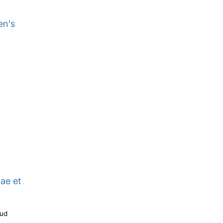
en's
ae et
pud