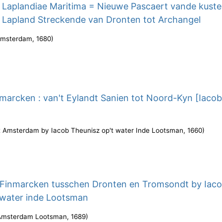
 Laplandiae Maritima = Nieuwe Pascaert vande kust
 Lapland Streckende van Dronten tot Archangel
msterdam
,
1680
)
marcken : van't Eylandt Sanien tot Noord-Kyn [Iaco
't Amsterdam by Iacob Theunisz op't water Inde Lootsman
,
1660
)
 Finmarcken tusschen Dronten en Tromsondt by Iac
 water inde Lootsman
Amsterdam Lootsman
,
1689
)