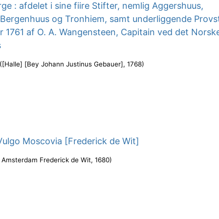
e : afdelet i sine fiire Stifter, nemlig Aggershuus,
 Bergenhuus og Tronhiem, samt underliggende Provst
r 1761 af O. A. Wangensteen, Capitain ved det Norsk
s
(
[Halle] [Bey Johann Justinus Gebauer]
,
1768
)
Vulgo Moscovia [Frederick de Wit]
t Amsterdam Frederick de Wit
,
1680
)