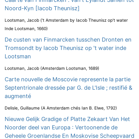
Noord-Kyn [Iacob Theunisz]
Lootsman, Jacob
(
't Amsterdam by Iacob Theunisz op't water
Inde Lootsman
,
1660
)
De custen van Finmarcken tusschen Dronten en
Tromsondt by Iacob Theunisz op 't water inde
Lootsman
Lootsman, Jacob
(
Amsterdam Lootsman
,
1689
)
Carte nouvelle de Moscovie represente la partie
Septentrionale dressée par G. de L'Isle ; restifié &
augmenté
Delisle, Guillaume
(
A Amsterdam chés Ian B. Elwe
,
1792
)
Nieuwe Gelijk Gradige of Platte Zekaart Van Het
Noorder deel van Europa : Vertoonende de
Geheele Groenlandse En Moskovise Scheepvaard