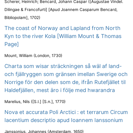
Scherer, Heinrich
;
Bencard, Johann Caspar
(
[Augustae Vindel.
Dilingae & Francofurti] [Apud Joannem Casparum Bencard,
Bibliopolam]
,
1702
)
The coast of Norway and Lapland from North
Kyn to the river Kola [William Mount & Thomas
Page]
Mount, William
(
London
,
1730
)
Charta som wisar sträckningen så wäl af land-
och fjällryggen som gränsen imellan Swerige och
Norrige för den delen som de, ifrån Rutefjället til
Haldefjällen, mest äro i följe med hwarandra
Marelius, Nils
(
[S.l.] [S.n.]
,
1770
)
Nova et accurata Poli Arctici : et terrarum Circum
Iacentium descriptio apud Ioannem Ianssonium
Janssonius, Johannes
(
Amsterdam
,
1650
)