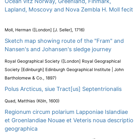
Ocean vitz Norway, Greenland, Finmark,
Lapland, Moscovy and Nova Zembla H. Moll fecit
Moll, Herman
(
[London] [J. Seller]
,
1716
)
Sketch map showing route of the "Fram" and
Nansen's and Johansen's sledge journey
Royal Geographical Society
(
[London] Royal Geographical
Society [Edinburgh] Edinburgh Geographical Institute | John
Bartholomew & Co.
,
1897
)
Polus Arcticus, siue Tract[us] Septentrionalis
Quad, Matthias
(
Köln
,
1600
)
Regionum circum polarium Lapponiae Islandiae
et Groenlandiae Nouae et Veteris noua descriptio
geographica