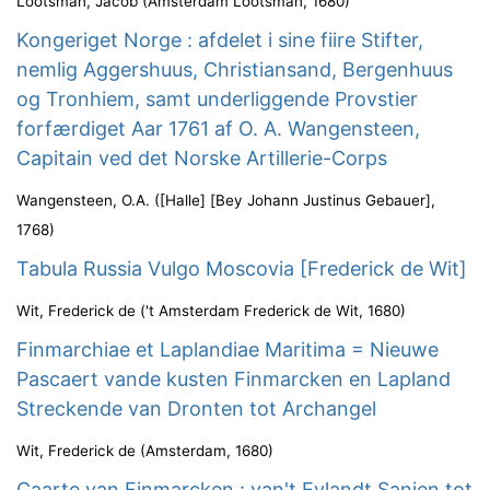
Lootsman, Jacob
(
Amsterdam Lootsman
,
1680
)
Kongeriget Norge : afdelet i sine fiire Stifter,
nemlig Aggershuus, Christiansand, Bergenhuus
og Tronhiem, samt underliggende Provstier
forfærdiget Aar 1761 af O. A. Wangensteen,
Capitain ved det Norske Artillerie-Corps
Wangensteen, O.A.
(
[Halle] [Bey Johann Justinus Gebauer]
,
1768
)
Tabula Russia Vulgo Moscovia [Frederick de Wit]
Wit, Frederick de
(
't Amsterdam Frederick de Wit
,
1680
)
Finmarchiae et Laplandiae Maritima = Nieuwe
Pascaert vande kusten Finmarcken en Lapland
Streckende van Dronten tot Archangel
Wit, Frederick de
(
Amsterdam
,
1680
)
Caarte van Finmarcken : van't Eylandt Sanien tot