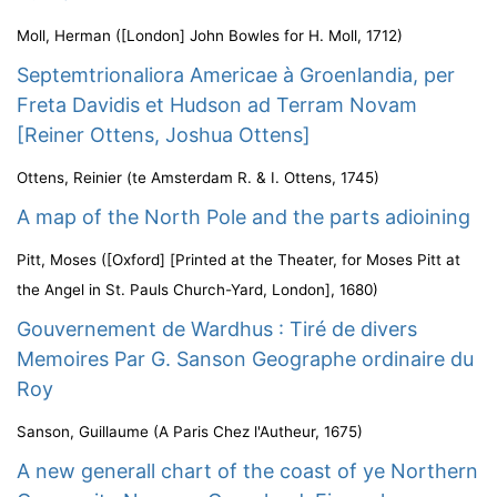
Moll, Herman
(
[London] John Bowles for H. Moll
,
1712
)
Septemtrionaliora Americae à Groenlandia, per
Freta Davidis et Hudson ad Terram Novam
[Reiner Ottens, Joshua Ottens]
Ottens, Reinier
(
te Amsterdam R. & I. Ottens
,
1745
)
A map of the North Pole and the parts adioining
Pitt, Moses
(
[Oxford] [Printed at the Theater, for Moses Pitt at
the Angel in St. Pauls Church-Yard, London]
,
1680
)
Gouvernement de Wardhus : Tiré de divers
Memoires Par G. Sanson Geographe ordinaire du
Roy
Sanson, Guillaume
(
A Paris Chez l'Autheur
,
1675
)
A new generall chart of the coast of ye Northern