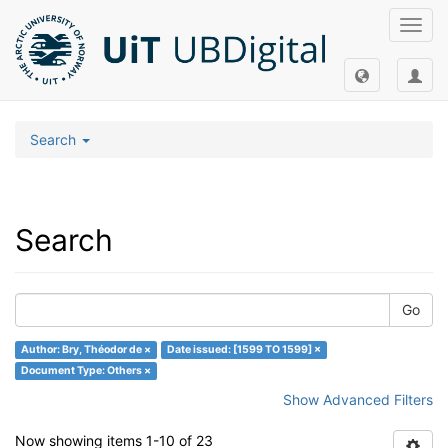
Toggl
navig
Search
Search
Go
Author: Bry, Théodor de ×
Date issued: [1599 TO 1599] ×
Document Type: Others ×
Show Advanced Filters
Now showing items 1-10 of 23