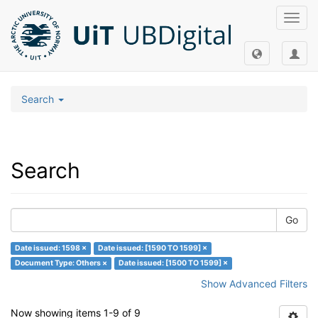
Toggl
navig
Search
Search
Go
Date issued: 1598 ×
Date issued: [1590 TO 1599] ×
Document Type: Others ×
Date issued: [1500 TO 1599] ×
Show Advanced Filters
Now showing items 1-9 of 9