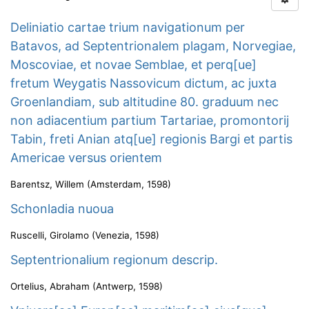
Deliniatio cartae trium navigationum per
Batavos, ad Septentrionalem plagam, Norvegiae,
Moscoviae, et novae Semblae, et perq[ue]
fretum Weygatis Nassovicum dictum, ac juxta
Groenlandiam, sub altitudine 80. graduum nec
non adiacentium partium Tartariae, promontorij
Tabin, freti Anian atq[ue] regionis Bargi et partis
Americae versus orientem
Barentsz, Willem
(
Amsterdam
,
1598
)
Schonladia nuoua
Ruscelli, Girolamo
(
Venezia
,
1598
)
Septentrionalium regionum descrip.
Ortelius, Abraham
(
Antwerp
,
1598
)