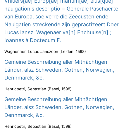
Vniuers[ae] Europ[ae] maritim[ae] eius[que]
nauigationis descriptio = Generale Paschaerte
van Europa, soe verre die Zeecusten ende
Nauigatien streckende zijn gepractizeert Doer
Lucas Iansz. Wagenaer va[n] Enchuuse[n] ;
Ioannes à Doctecum F.
Waghenaer, Lucas Janszoon
(
Leiden
,
1598
)
Gemeine Beschreibung aller Mitnächtigen
Länder, alsz Schweden, Gothen, Norwegien,
Dennmarck, &c.
Henricpetri, Sebastian
(
Basel
,
1598
)
Gemeine Beschreibung aller Mitnächtigen
Länder, alsz Schweden, Gothen, Norwegien,
Dennmarck, &c.
Henricpetri, Sebastian
(
Basel
,
1598
)