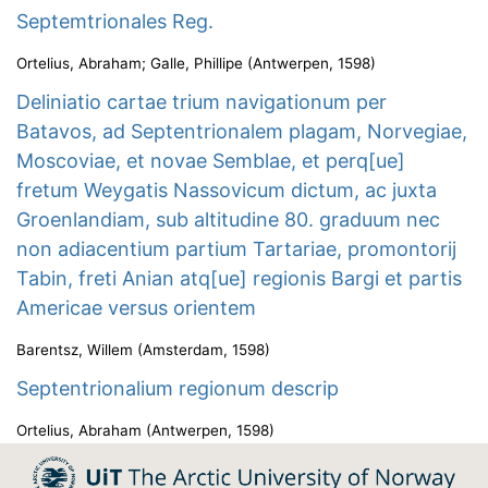
Septemtrionales Reg.
Ortelius, Abraham
;
Galle, Phillipe
(
Antwerpen
,
1598
)
Deliniatio cartae trium navigationum per
Batavos, ad Septentrionalem plagam, Norvegiae,
Moscoviae, et novae Semblae, et perq[ue]
fretum Weygatis Nassovicum dictum, ac juxta
Groenlandiam, sub altitudine 80. graduum nec
non adiacentium partium Tartariae, promontorij
Tabin, freti Anian atq[ue] regionis Bargi et partis
Americae versus orientem
Barentsz, Willem
(
Amsterdam
,
1598
)
Septentrionalium regionum descrip
Ortelius, Abraham
(
Antwerpen
,
1598
)