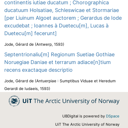
continentis iutiae ducatum ; Chorographica
ducatuum Holsatiae, Schleswicae et Stormariae
[per Liuinum Algoet auctorem ; Gerardus de Iode
excudebat ; Ioannes à Duetecu[m], Lucas à
Duetecu[m] fecerunt]
Jode, Gérard de
(
Antwerp
,
1593
)
Septentrionaliu[m] Regionum Suetiae Gothiae
Noruegiae Daniae et terrarum adiace[n]tium
recens exactaque descriptio
Jode, Gérard de
(
Antuerpiae : Sumptibus Viduae et Heredum
Gerardi de Iudaeis
,
1593
)
UBDigital is powered by
DSpace
UiT The Arctic University of Norway