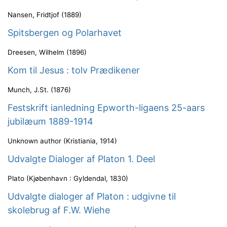
Nansen, Fridtjof
(
1889
)
Spitsbergen og Polarhavet
Dreesen, Wilhelm
(
1896
)
Kom til Jesus : tolv Prædikener
Munch, J.St.
(
1876
)
Festskrift ianledning Epworth-ligaens 25-aars
jubilæum 1889-1914
Unknown author
(
Kristiania
,
1914
)
Udvalgte Dialoger af Platon 1. Deel
Plato
(
Kjøbenhavn : Gyldendal
,
1830
)
Udvalgte dialoger af Platon : udgivne til
skolebrug af F.W. Wiehe