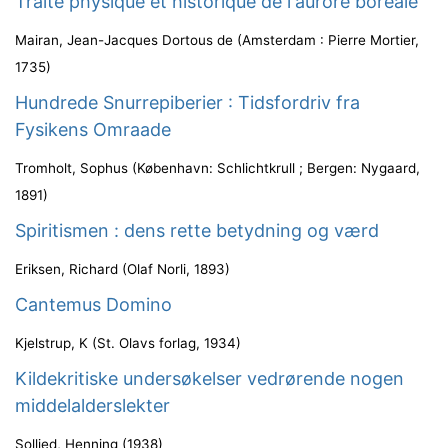
Traité physique et historique de l'aurore boréale
Mairan, Jean-Jacques Dortous de
(
Amsterdam : Pierre Mortier
,
1735
)
Hundrede Snurrepiberier : Tidsfordriv fra
Fysikens Omraade
Tromholt, Sophus
(
København: Schlichtkrull ; Bergen: Nygaard
,
1891
)
Spiritismen : dens rette betydning og værd
Eriksen, Richard
(
Olaf Norli
,
1893
)
Cantemus Domino
Kjelstrup, K
(
St. Olavs forlag
,
1934
)
Kildekritiske undersøkelser vedrørende nogen
middelalderslekter
Sollied, Henning
(
1938
)