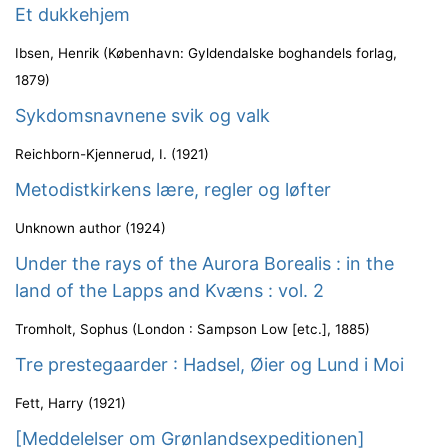
Et dukkehjem
Ibsen, Henrik
(
København: Gyldendalske boghandels forlag
,
1879
)
Sykdomsnavnene svik og valk
Reichborn-Kjennerud, I.
(
1921
)
Metodistkirkens lære, regler og løfter
Unknown author
(
1924
)
Under the rays of the Aurora Borealis : in the
land of the Lapps and Kvæns : vol. 2
Tromholt, Sophus
(
London : Sampson Low [etc.]
,
1885
)
Tre prestegaarder : Hadsel, Øier og Lund i Moi
Fett, Harry
(
1921
)
[Meddelelser om Grønlandsexpeditionen]