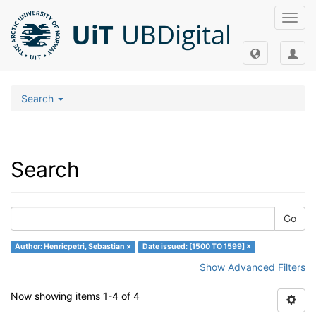
Toggl
navig
Search
Search
Go
Author: Henricpetri, Sebastian ×
Date issued: [1500 TO 1599] ×
Show Advanced Filters
Now showing items 1-4 of 4