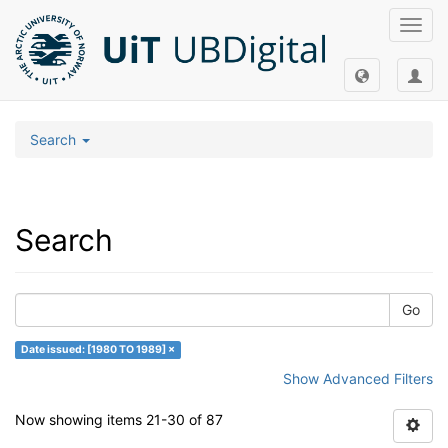
Toggl
navig
Search
Search
Go
Date issued: [1980 TO 1989] ×
Show Advanced Filters
Now showing items 21-30 of 87