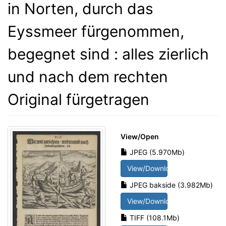
in Norten, durch das
Eyssmeer fürgenommen,
begegnet sind : alles zierlich
und nach dem rechten
Original fürgetragen
View/
Open
JPEG (5.970Mb)
View/Download
JPEG bakside (3.982Mb)
View/Download
TIFF (108.1Mb)