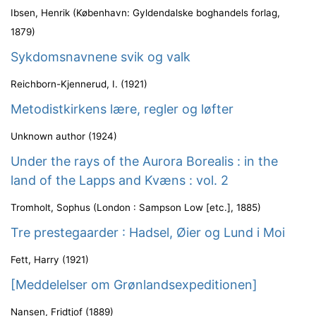
Ibsen, Henrik
(
København: Gyldendalske boghandels forlag
,
1879
)
Sykdomsnavnene svik og valk
Reichborn-Kjennerud, I.
(
1921
)
Metodistkirkens lære, regler og løfter
Unknown author
(
1924
)
Under the rays of the Aurora Borealis : in the
land of the Lapps and Kvæns : vol. 2
Tromholt, Sophus
(
London : Sampson Low [etc.]
,
1885
)
Tre prestegaarder : Hadsel, Øier og Lund i Moi
Fett, Harry
(
1921
)
[Meddelelser om Grønlandsexpeditionen]
Nansen, Fridtjof
(
1889
)