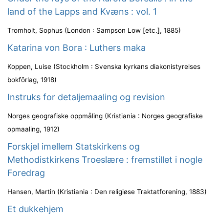
land of the Lapps and Kvæns : vol. 1
Tromholt, Sophus
(
London : Sampson Low [etc.]
,
1885
)
Katarina von Bora : Luthers maka
Koppen, Luise
(
Stockholm : Svenska kyrkans diakonistyrelses
bokförlag
,
1918
)
Instruks for detaljemaaling og revision
Norges geografiske oppmåling
(
Kristiania : Norges geografiske
opmaaling
,
1912
)
Forskjel imellem Statskirkens og
Methodistkirkens Troeslære : fremstillet i nogle
Foredrag
Hansen, Martin
(
Kristiania : Den religiøse Traktatforening
,
1883
)
Et dukkehjem