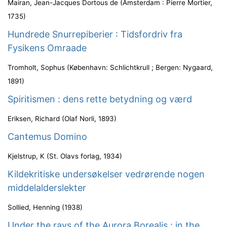
Mairan, Jean-Jacques Dortous de
(
Amsterdam : Pierre Mortier
,
1735
)
Hundrede Snurrepiberier : Tidsfordriv fra
Fysikens Omraade
Tromholt, Sophus
(
København: Schlichtkrull ; Bergen: Nygaard
,
1891
)
Spiritismen : dens rette betydning og værd
Eriksen, Richard
(
Olaf Norli
,
1893
)
Cantemus Domino
Kjelstrup, K
(
St. Olavs forlag
,
1934
)
Kildekritiske undersøkelser vedrørende nogen
middelalderslekter
Sollied, Henning
(
1938
)
Under the rays of the Aurora Borealis : in the