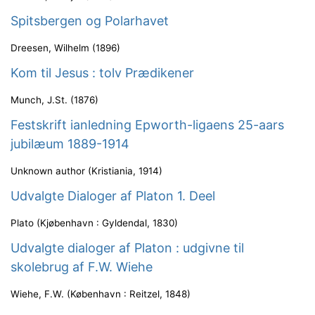
Spitsbergen og Polarhavet
Dreesen, Wilhelm
(
1896
)
Kom til Jesus : tolv Prædikener
Munch, J.St.
(
1876
)
Festskrift ianledning Epworth-ligaens 25-aars
jubilæum 1889-1914
Unknown author
(
Kristiania
,
1914
)
Udvalgte Dialoger af Platon 1. Deel
Plato
(
Kjøbenhavn : Gyldendal
,
1830
)
Udvalgte dialoger af Platon : udgivne til
skolebrug af F.W. Wiehe
Wiehe, F.W.
(
København : Reitzel
,
1848
)