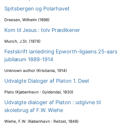
Spitsbergen og Polarhavet
Dreesen, Wilhelm
(
1896
)
Kom til Jesus : tolv Prædikener
Munch, J.St.
(
1876
)
Festskrift ianledning Epworth-ligaens 25-aars
jubilæum 1889-1914
Unknown author
(
Kristiania
,
1914
)
Udvalgte Dialoger af Platon 1. Deel
Plato
(
Kjøbenhavn : Gyldendal
,
1830
)
Udvalgte dialoger af Platon : udgivne til
skolebrug af F.W. Wiehe
Wiehe, F.W.
(
København : Reitzel
,
1848
)