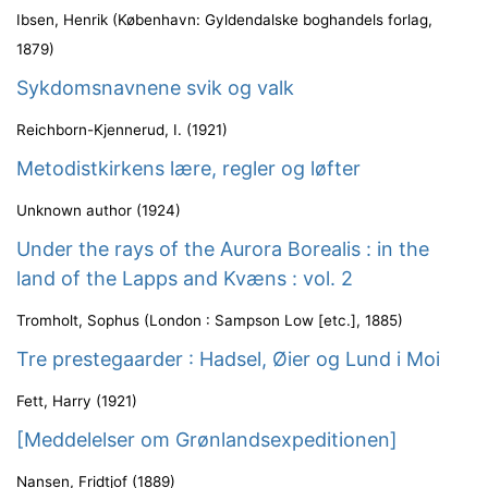
Ibsen, Henrik
(
København: Gyldendalske boghandels forlag
,
1879
)
Sykdomsnavnene svik og valk
Reichborn-Kjennerud, I.
(
1921
)
Metodistkirkens lære, regler og løfter
Unknown author
(
1924
)
Under the rays of the Aurora Borealis : in the
land of the Lapps and Kvæns : vol. 2
Tromholt, Sophus
(
London : Sampson Low [etc.]
,
1885
)
Tre prestegaarder : Hadsel, Øier og Lund i Moi
Fett, Harry
(
1921
)
[Meddelelser om Grønlandsexpeditionen]
Nansen, Fridtjof
(
1889
)