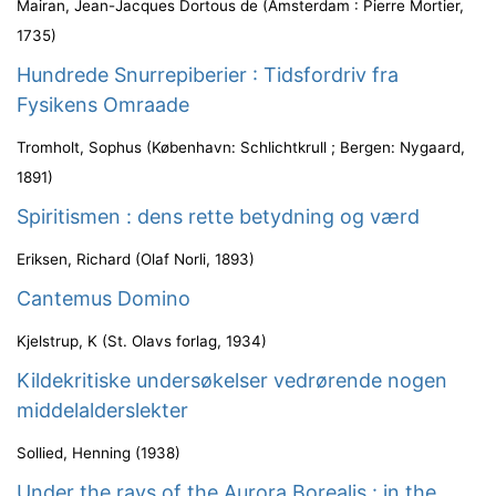
Mairan, Jean-Jacques Dortous de
(
Amsterdam : Pierre Mortier
,
1735
)
Hundrede Snurrepiberier : Tidsfordriv fra
Fysikens Omraade
Tromholt, Sophus
(
København: Schlichtkrull ; Bergen: Nygaard
,
1891
)
Spiritismen : dens rette betydning og værd
Eriksen, Richard
(
Olaf Norli
,
1893
)
Cantemus Domino
Kjelstrup, K
(
St. Olavs forlag
,
1934
)
Kildekritiske undersøkelser vedrørende nogen
middelalderslekter
Sollied, Henning
(
1938
)
Under the rays of the Aurora Borealis : in the