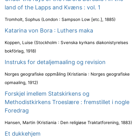
land of the Lapps and Kvæns : vol. 1
Tromholt, Sophus
(
London : Sampson Low [etc.]
,
1885
)
Katarina von Bora : Luthers maka
Koppen, Luise
(
Stockholm : Svenska kyrkans diakonistyrelses
bokförlag
,
1918
)
Instruks for detaljemaaling og revision
Norges geografiske oppmåling
(
Kristiania : Norges geografiske
opmaaling
,
1912
)
Forskjel imellem Statskirkens og
Methodistkirkens Troeslære : fremstillet i nogle
Foredrag
Hansen, Martin
(
Kristiania : Den religiøse Traktatforening
,
1883
)
Et dukkehjem