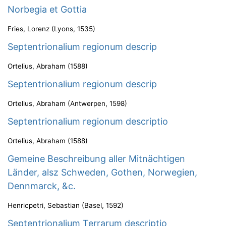
Norbegia et Gottia
Fries, Lorenz
(
Lyons
,
1535
)
Septentrionalium regionum descrip
Ortelius, Abraham
(
1588
)
Septentrionalium regionum descrip
Ortelius, Abraham
(
Antwerpen
,
1598
)
Septentrionalium regionum descriptio
Ortelius, Abraham
(
1588
)
Gemeine Beschreibung aller Mitnächtigen
Länder, alsz Schweden, Gothen, Norwegien,
Dennmarck, &c.
Henricpetri, Sebastian
(
Basel
,
1592
)
Septentrionalium Terrarum descriptio