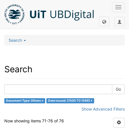
Toggl
navig
Search
Search
Go
Document Type: Others ×
Date issued: [1500 TO 1599] ×
Show Advanced Filters
Now showing items 71-76 of 76